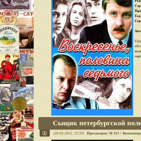
Реж
Стр
Про
Год
Cер
Акт
Сту
обс
вед
окр
Сыщик петербургской поли
(28-02-2012, 15:33)
Просмотров: 36 113 / Комментар