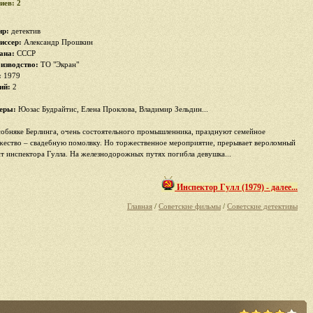
иев: 2
р:
детектив
иссер:
Александр Прошкин
ана:
СССР
изводство:
ТО "Экран"
:
1979
ий:
2
еры:
Юозас Будрайтис, Елена Проклова, Владимир Зельдин...
собняке Берлинга, очень состоятельного промышленника, празднуют семейное
жество – свадебную помолвку. Но торжественное мероприятие, прерывает вероломный
ит инспектора Гулла. На железнодорожных путях погибла девушка...
Инспектор Гулл (1979) - далее...
Главная
/
Советские фильмы
/
Советские детективы