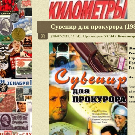
Сувенир для прокурора (19
(28-02-2012, 11:04)
Просмотров: 53 544 / Комментар
Жан
Реж
Стр
Про
Год
Акт
Зав
обс
что
явл