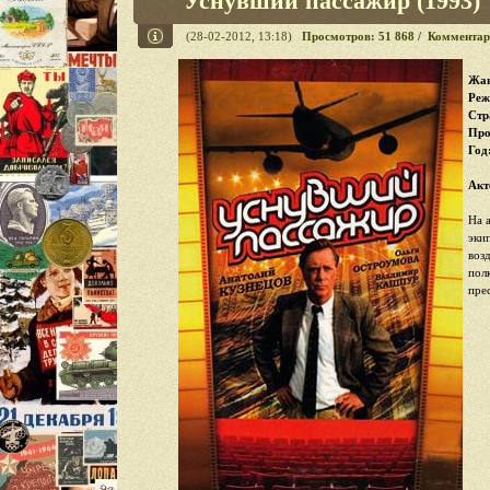
Уснувший пассажир (1993)
(28-02-2012, 13:18)
Просмотров: 51 868 / Комментар
Жан
Реж
Стр
Про
Год
Акт
На 
эки
воз
пол
пре