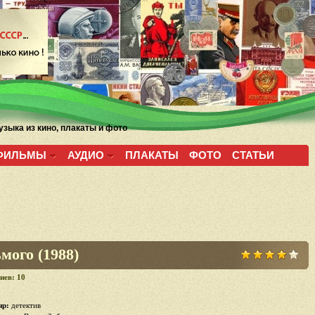
зыка из кино, плакаты и фото
ФИЛЬМЫ
АУДИО
ПЛАКАТЫ
ФОТО
СТАТЬИ
мого (1988)
иев: 10
р:
детектив