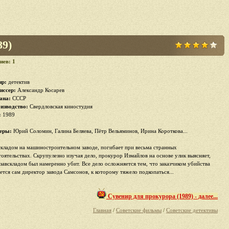
89)
иев: 1
р:
детектив
иссер:
Александр Косарев
ана:
СССР
изводство:
Свердловская киностудия
:
1989
еры:
Юрий Соломин, Галина Беляева, Пётр Вельяминов, Ирина Короткова...
складом на машиностроительном заводе, погибает при весьма странных
тоятельствах. Скрупулезно изучая дело, прокурор Измайлов на основе улик выясняет,
 завскладом был намеренно убит. Все дело осложняется тем, что заказчиком убийства
яется сам директор завода Самсонов, к которому тяжело подкопаться...
Сувенир для прокурора (1989) - далее...
Главная
/
Советские фильмы
/
Советские детективы