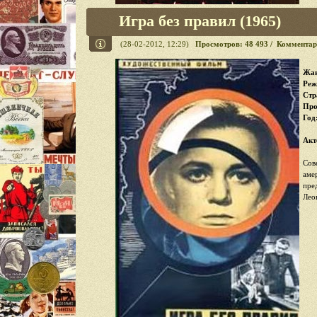
Игра без правил (1965)
(28-02-2012, 12:29)
Просмотров: 48 493 / Комментар
Жан
Реж
Стр
Про
Год
Акт
Сов
аме
пре
Лео