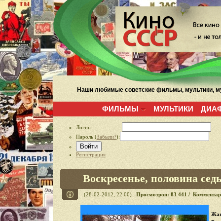
Наши любимые советские фильмы, мультики, му
ФИЛЬМЫ
МУЛЬТИКИ
ДИА
Логин:
Пароль (
Забыли?
):
Войти
Регистрация
Воскресенье, половина седь
(28-02-2012, 22:00)
Просмотров: 83 441 / Комментар
Жан