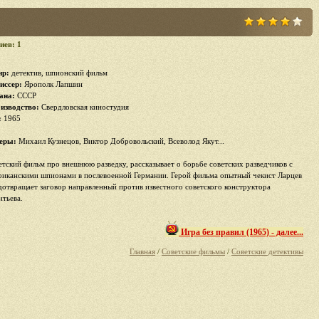
иев: 1
р:
детектив, шпионский фильм
иссер:
Ярополк Лапшин
ана:
СССР
изводство:
Свердловская киностудия
:
1965
еры:
Михаил Кузнецов, Виктор Добровольский, Всеволод Якут...
етский фильм про внешнюю разведку, рассказывает о борьбе советских разведчиков с
риканскими шпионами в послевоенной Германии. Герой фильма опытный чекист Ларцев
дотвращает заговор направленный против известного советского конструктора
нтьева.
Игра без правил (1965) - далее...
Главная
/
Советские фильмы
/
Советские детективы