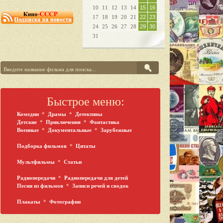
10
11
12
13
14
15
16
17
18
19
20
21
22
23
24
25
26
27
28
29
30
31
Быстрое меню:
Комедии
*
Драмы
*
Детективы
Детские
*
Приключения
*
Фантастика
Военные
*
Документальные
*
Зарубежные
Подборка фильмов
*
Цитаты
Мультфильмы
*
Статьи
Радиопередачи
*
Радиопередачи для детей
Песни из фильмов
*
Записи речей и сводок
Плакаты
*
Фотографии