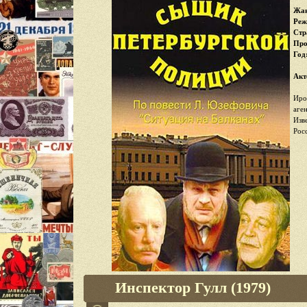
Жан
Реж
Стр
Про
Год
Акт
Иро
аге
Изв
Рос
Инспектор Гулл (1979)