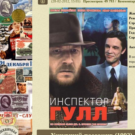
(28-02-2012, 15:05)
Просмотров: 49 793 / Комментар
Жан
Реж
Стр
Про
Год
Cер
Акт
В о
тор
виз