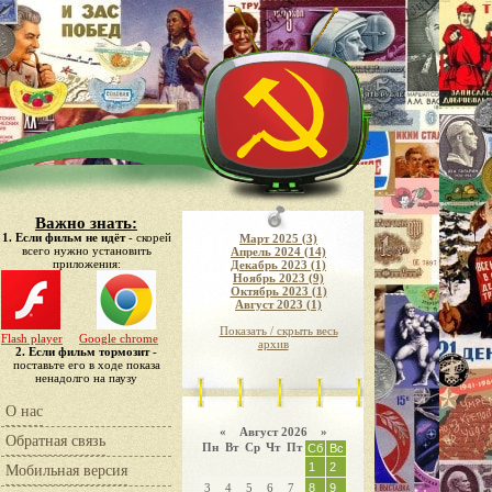
Важно знать:
1. Если фильм не идёт
- скорей
Март 2025 (3)
всего нужно установить
Апрель 2024 (14)
приложения:
Декабрь 2023 (1)
Ноябрь 2023 (9)
Октябрь 2023 (1)
Август 2023 (1)
Показать / скрыть весь
Flash player
Google chrome
архив
2. Если фильм тормозит
-
поставьте его в ходе показа
ненадолго на паузу
О нас
«
Август 2026 »
Обратная связь
Пн
Вт
Ср
Чт
Пт
Сб
Вс
1
2
Мобильная версия
3
4
5
6
7
8
9