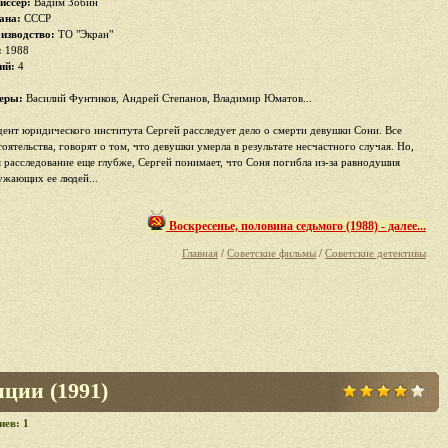
иссер:
Вадим Зобин
ана:
СССР
изводство:
ТО "Экран"
:
1988
ий:
4
еры:
Василий Фунтиков, Андрей Степанов, Владимир Юматов...
дент юридического института Сергей расследует дело о смерти девушки Сони. Все
тоятельства, говорят о том, что девушки умерла в результате несчастного случая. Но,
я расследование еще глубже, Сергей понимает, что Соня погибла из-за равнодушия
ужающих ее людей...
Воскресенье, половина седьмого (1988) - далее...
Главная
/
Советские фильмы
/
Советские детективы
ции (1991)
иев: 1