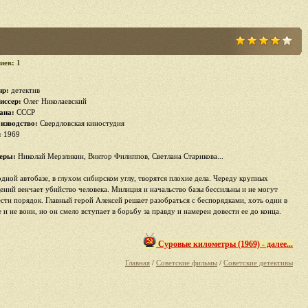
иев: 1
р:
детектив
иссер:
Олег Николаевский
ана:
СССР
изводство:
Свердловская киностудия
:
1969
еры:
Николай Мерзликин, Виктор Филиппов, Светлана Старикова...
одной автобазе, в глухом сибирском углу, творятся плохие дела. Череду крупных
ений венчает убийство человека. Милиция и начальство базы бессильны и не могут
ести порядок. Главный герой Алексей решает разобраться с беспорядками, хоть один в
 и не воин, но он смело вступает в борьбу за правду и намерен довести ее до конца.
Суровые километры (1969) - далее...
Главная
/
Советские фильмы
/
Советские детективы