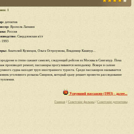
иев: 1
р:
детектив
иссер:
Ярополк Лапшин
ана:
Россия
изводство:
Свердловская к/ст
:
1993
еры:
Анатолий Кузнецов, Ольга Остроумова, Владимир Кашпур...
аэродроме в степи сажают самолет, следующий рейсом из Москвы в Сингапур. Пока
паж производит ремонт, пассажиры прогуливаются неподалеку. Вскоре в салоне
душного судна находят труп иностранного туриста. Среди пассажиров оказывается
ковник уголовного розыска Смирнов, который сразу решает провести расследование
ступления.
Уснувший пассажир (1993) - далее...
Главная
/
Советские фильмы
/
Советские детективы