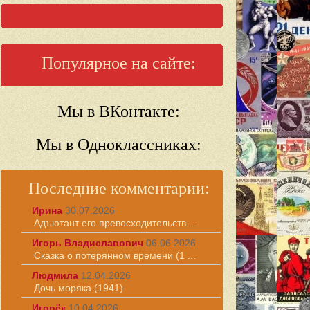
Популярное на сайте:
Мы в ВКонтакте:
Мы в Одноклассниках:
Последние комментарии:
Ирина
30.07.2026
Адъютант его превосходительств ...
Игорь Владиславович
06.06.2026
Сказка о потерянном времени (1 ...
Людмила
12.04.2026
Дочь моряка (1941)
Игорёк
10.04.2026