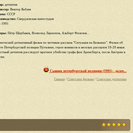
р:
детектив
иссер:
Виктор Кобзев
ана:
СССР
изводство:
Свердловская киностудия
:
1991
еры:
Пётр Щербаков, Всеволод Ларионов, Альберт Филозов...
нический детективный фильм по мотивам рассказа "Ситуация на Балканах". Фильм об
нте Петербургской полиции Путилине, герое комиксов и веселых рассказов 19-20 веков.
естный детектив расследует мрачное убийство графа фон Аренсберга, посла Австрии в
сии.
Сыщик петербургской полиции (1991) - далее...
Главная
/
Советские фильмы
/
Советские детективы