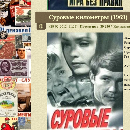
Суровые километры (1969)
(28-02-2012, 11:29)
Просмотров: 39 296 / Комментар
Жан
Реж
Стр
Про
Год
Акт
На 
хищ
нав
поле