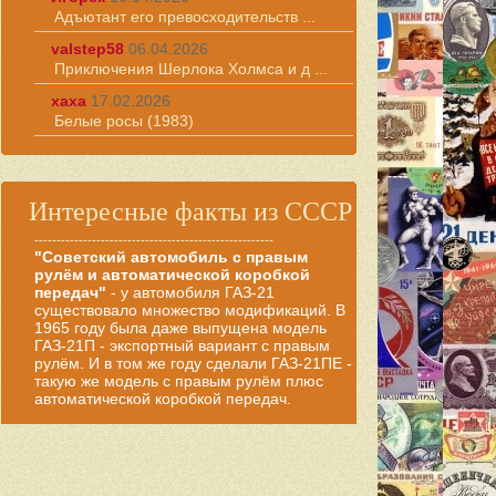
Адъютант его превосходительств ...
valstep58
06.04.2026
Приключения Шерлока Холмса и д ...
хаха
17.02.2026
Белые росы (1983)
Интересные факты из СССР
------------------------------------------------------
"Советский автомобиль с правым
рулём и автоматической коробкой
передач"
- у автомобиля ГАЗ-21
существовало множество модификаций. В
1965 году была даже выпущена модель
ГАЗ-21П - экспортный вариант с правым
рулём. И в том же году сделали ГАЗ-21ПЕ -
такую же модель с правым рулём плюс
автоматической коробкой передач.