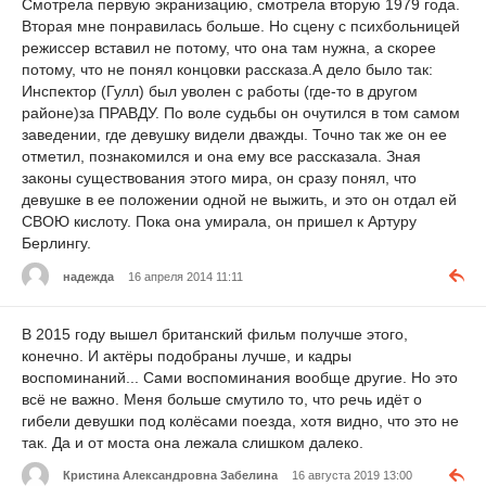
Смотрела первую экранизацию, смотрела вторую 1979 года.
Вторая мне понравилась больше. Но сцену с психбольницей
режиссер вставил не потому, что она там нужна, а скорее
потому, что не понял концовки рассказа.А дело было так:
Инспектор (Гулл) был уволен с работы (где-то в другом
районе)за ПРАВДУ. По воле судьбы он очутился в том самом
заведении, где девушку видели дважды. Точно так же он ее
отметил, познакомился и она ему все рассказала. Зная
законы существования этого мира, он сразу понял, что
девушке в ее положении одной не выжить, и это он отдал ей
СВОЮ кислоту. Пока она умирала, он пришел к Артуру
Берлингу.
надежда
16 апреля 2014 11:11
В 2015 году вышел британский фильм получше этого,
конечно. И актёры подобраны лучше, и кадры
воспоминаний... Сами воспоминания вообще другие. Но это
всё не важно. Меня больше смутило то, что речь идёт о
гибели девушки под колёсами поезда, хотя видно, что это не
так. Да и от моста она лежала слишком далеко.
Кристина Александровна Забелина
16 августа 2019 13:00