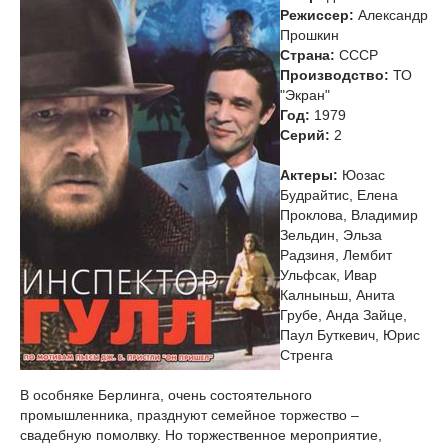
Режиссер:
Александр
Прошкин
Страна:
СССР
Производство:
ТО
"Экран"
Год:
1979
Cерий:
2
Актеры:
Юозас
Будрайтис, Елена
Проклова, Владимир
Зельдин, Эльза
Радзиня, Лембит
Ульфсак, Ивар
Калныньш, Анита
Грубе, Анда Зайце,
Паул Буткевич, Юрис
Стренга
В особняке Берлинга, очень состоятельного
промышленника, празднуют семейное торжество –
свадебную помолвку. Но торжественное мероприятие,