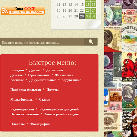
11
12
13
14
15
16
17
18
19
20
21
22
23
24
25
26
27
28
29
30
31
Быстрое меню:
Комедии
*
Драмы
*
Детективы
Детские
*
Приключения
*
Фантастика
Военные
*
Документальные
*
Зарубежные
Подборка фильмов
*
Цитаты
Мультфильмы
*
Статьи
Радиопередачи
*
Радиопередачи для детей
Песни из фильмов
*
Записи речей и сводок
Плакаты
*
Фотографии