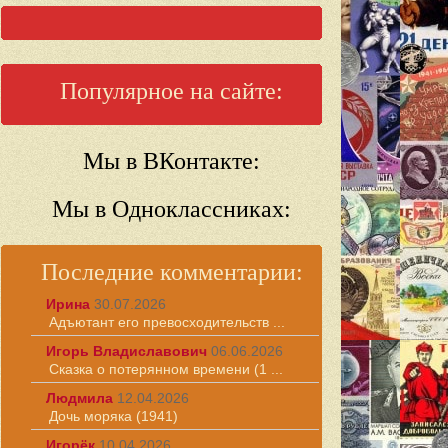
Популярное на сайте:
Мы в ВКонтакте:
Мы в Одноклассниках:
Последние комментарии:
Ирина
30.07.2026
Адъютант его превосходительств ...
Игорь Владиславович
06.06.2026
Сказка о потерянном времени (1 ...
Людмила
12.04.2026
Дочь моряка (1941)
Игорёк
10.04.2026