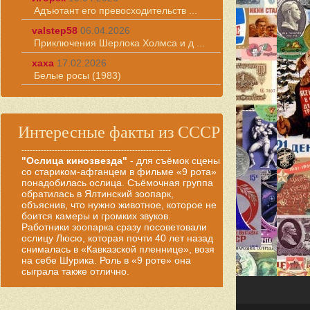
Адъютант его превосходительств ...
valstep58
06.04.2026
Приключения Шерлока Холмса и д ...
хаха
17.02.2026
Белые росы (1983)
Интересные факты из СССР
------------------------------------------------------
"Ослица кинозвезда"
- для съёмок сцены
со стариком-афганцем в фильме «9 рота»
понадобилась ослица. Съёмочная группа
обратилась в Ялтинский зоопарк,
объяснив, что нужно животное, которое не
боится камеры и громких звуков.
Работники зоопарка сразу посоветовали
ослицу Люсю, которая почти 40 лет назад
снималась в «Кавказской пленнице», возя
на себе Шурика. Роль в «9 роте» она
сыграла также отлично.