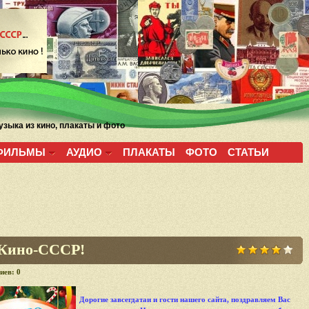
зыка из кино, плакаты и фото
ФИЛЬМЫ
АУДИО
ПЛАКАТЫ
ФОТО
СТАТЬИ
ино-СССР!
иев: 0
Дорогие завсегдатаи и гости нашего сайта, поздравляем Вас