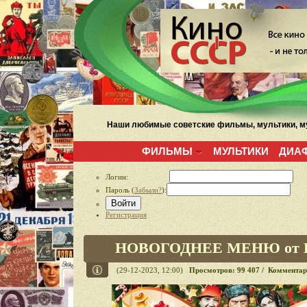
Наши любимые советские фильмы, мультики, му
ФИЛЬМЫ
МУЛЬТИКИ
ДИА
Логин:
Пароль (
Забыли?
):
Войти
Регистрация
НОВОГОДНЕЕ МЕНЮ от К
(29-12-2023, 12:00)
Просмотров: 99 407 / Комментар