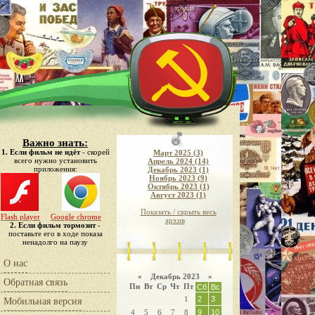
Важно знать:
1. Если фильм не идёт
- скорей
Март 2025 (3)
всего нужно установить
Апрель 2024 (14)
приложения:
Декабрь 2023 (1)
Ноябрь 2023 (9)
Октябрь 2023 (1)
Август 2023 (1)
Показать / скрыть весь
Flash player
Google chrome
архив
2. Если фильм тормозит
-
поставьте его в ходе показа
ненадолго на паузу
О нас
«
Декабрь 2023
»
Обратная связь
Пн
Вт
Ср
Чт
Пт
Сб
Вс
1
2
3
Мобильная версия
4
5
6
7
8
9
10