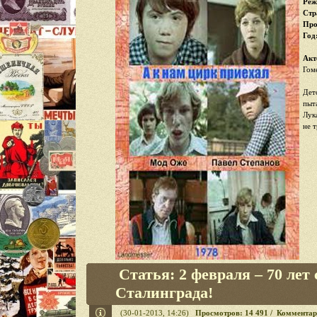
Реж
Стр
Про
Год
Акт
Гом
Дет
пыт
Лук
не 
Статья: 2 февраля – 70 лет
Сталинграда!
(30-01-2013, 14:26)
Просмотров: 14 491 / Комментар