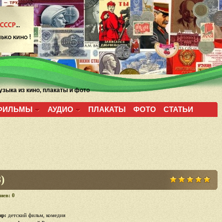
зыка из кино, плакаты и фото
ФИЛЬМЫ
АУДИО
ПЛАКАТЫ
ФОТО
СТАТЬИ
)
иев: 0
р:
детский фильм, комедия