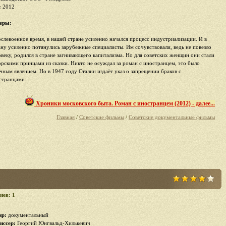
:
2012
еры:
ослевоенное время, в нашей стране усиленно начался процесс индустриализации. И в
ану усиленно потянулись зарубежные специалисты. Им сочувствовали, ведь не повезло
овеку, родился в стране загнивающего капитализма. Но для советских женщин они стали
орскими принцами из сказки. Никто не осуждал за роман с иностранцем, это было
чным явлением. Но в 1947 году Сталин издаёт указ о запрещении браков с
странцами.
Хроники московского быта. Роман с иностранцем (2012) - далее...
Главная
/
Советские фильмы
/
Советские документальные фильмы
иев: 1
р:
документальный
иссер:
Георгий Юнгвальд-Хилькевич