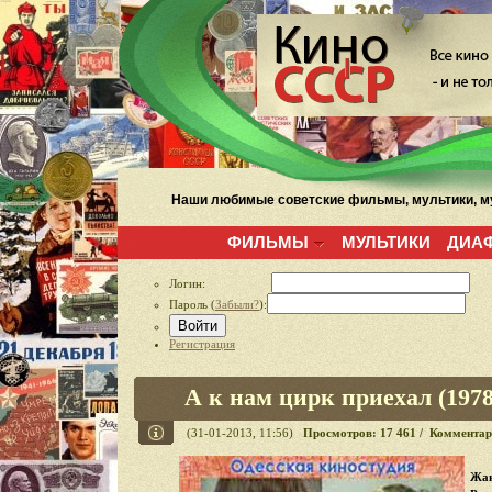
Наши любимые советские фильмы, мультики, му
ФИЛЬМЫ
МУЛЬТИКИ
ДИА
Логин:
Пароль (
Забыли?
):
Войти
Регистрация
А к нам цирк приехал (1978
(31-01-2013, 11:56)
Просмотров: 17 461 / Комментар
Жан