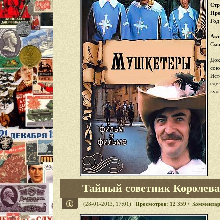
Стр
Про
Год
Акт
Сми
Док
сою
Ист
сде
кул
Тайный советник Королева 
(28-01-2013, 17:01)
Просмотров: 12 359 / Комментар