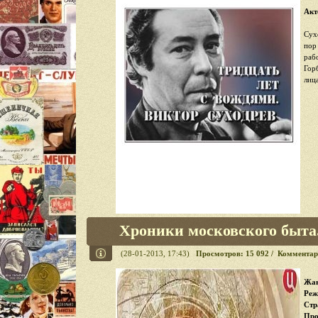
Акт
Сух
пор
раб
Гор
лиц
Хроники московского быта.
(28-01-2013, 17:43)
Просмотров: 15 092 / Комментар
Жан
Реж
Стр
Про