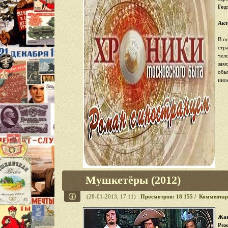
Год
Акт
В п
стр
чел
зам
обы
ино
Мушкетёры (2012)
(28-01-2013, 17:11)
Просмотров: 18 155 / Комментар
Жан
Реж