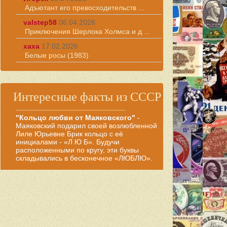
Адъютант его превосходительств ...
valstep58
06.04.2026
Приключения Шерлока Холмса и д ...
хаха
17.02.2026
Белые росы (1983)
Интересные факты из СССР
------------------------------------------------------
"Кольцо любви от Маяковского"
-
Маяковский подарил своей возлюбленной
Лиле Юрьевне Брик кольцо с её
инициалами - «Л Ю Б». Будучи
расположенными по кругу, эти буквы
складывались в бесконечное «ЛЮБЛЮ».