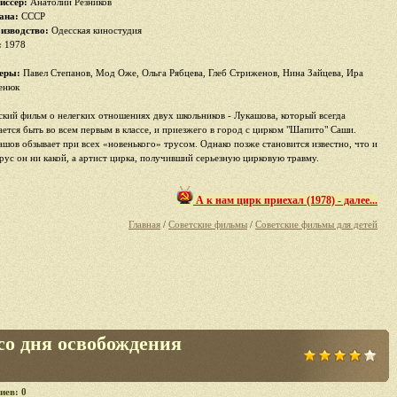
иссер:
Анатолий Резников
ана:
СССР
изводство:
Одесская киностудия
:
1978
еры:
Павел Степанов, Мод Оже, Ольга Рябцева, Глеб Стриженов, Нина Зайцева, Ира
енюк
ский фильм о нелегких отношениях двух школьников - Лукашова, который всегда
ается быть во всем первым в классе, и приезжего в город с цирком "Шапито" Саши.
ашов обзывает при всех «новенького» трусом. Однако позже становится известно, что и
трус он ни какой, а артист цирка, получивший серьезную цирковую травму.
А к нам цирк приехал (1978) - далее...
Главная
/
Советские фильмы
/
Советские фильмы для детей
 со дня освобождения
иев: 0