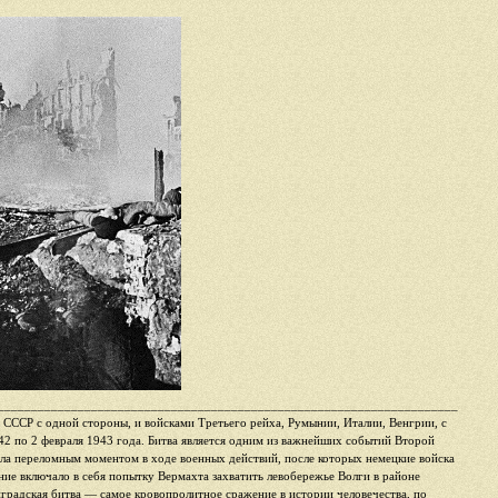
_____________________________________________________________________
 СССР с одной стороны, и войсками Третьего рейха, Румынии, Италии, Венгрии, с
42 по 2 февраля 1943 года. Битва является одним из важнейших событий Второй
ала переломным моментом в ходе военных действий, после которых немецкие войска
ие включало в себя попытку Вермахта захватить левобережье Волги в районе
градская битва — самое кровопролитное сражение в истории человечества, по