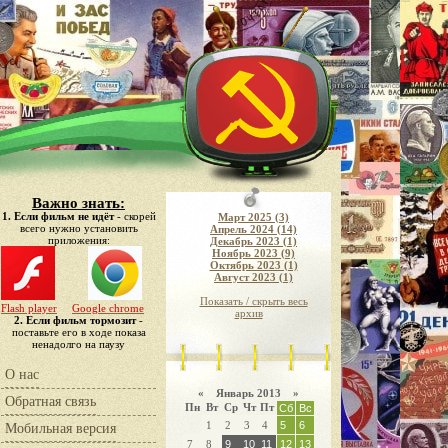
Важно знать:
1. Если фильм не идёт
- скорей
Март 2025 (3)
всего нужно установить
Апрель 2024 (14)
приложения:
Декабрь 2023 (1)
Ноябрь 2023 (9)
Октябрь 2023 (1)
Август 2023 (1)
Показать / скрыть весь
Flash player
Google chrome
архив
2. Если фильм тормозит
-
поставьте его в ходе показа
ненадолго на паузу
О нас
«
Январь 2013
»
Обратная связь
Пн
Вт
Ср
Чт
Пт
Сб
Вс
1
2
3
4
5
6
Мобильная версия
7
8
9
10
11
12
13