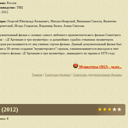
ана:
Россия
изводство:
ТВЦ
:
2012
еры:
Георгий Юнгвальд-Хилькевич, Михаил Боярский, Вениамин Смехов, Валентин
рнитский, Игорь Старыгин, Владимир Балон, Алика Смехова
ументальный фильм о съемках самого любимого приключенческого фильма Советского
за - «Д’Артаньян и три мушкетёра» и дальнейших судьбах отважных мушкетеров.
ория рассказывается от лиц главных героев фильма. Данный документальный фильм был
лан к 30-летию создания "мушкетерского" сериала, ознаменовавшегося выходом в свет
ьтового фильма «Д’Артаньян и три мушкетёра», вышедшего на экраны в 1979 году.
Мушкетёры (2012) - далее...
Главная
/
Советские фильмы
/
Советские документальные фильмы
(2012)
иев: 0