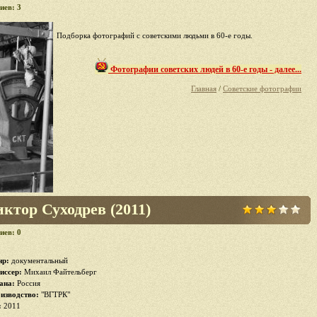
иев: 3
Подборка фотографий с советскими людьми в 60-е годы.
Фотографии советских людей в 60-е годы - далее...
Главная
/
Советские фотографии
ктор Суходрев (2011)
иев: 0
р:
документальный
иссер:
Михаил Файтельберг
ана:
Россия
изводство:
"ВГТРК"
:
2011