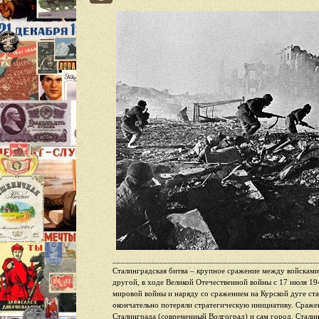
________________________________________________
Сталинградская битва – крупное сражение между войсками
другой, в ходе Великой Отечественной войны с 17 июля 19
мировой войны и наряду со сражением на Курской дуге ст
окончательно потеряли стратегическую инициативу. Сражен
Сталинграда (современный Волгоград) и сам город. Сталин