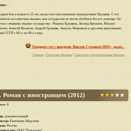
еры:
-
одрев был в возрасте 25 лет, когда стал персональным переводчиком Хрущёва. С тех
 многие из советских высших лиц государства не могли обойтись без его помощи. Он
отал с первыми лицами государства - Никиты Хрущева, Леонид Брежнев, Михаил
бачев, Алексей Косыгин, Андрей Громыко, Анастас Микояном и другими верховными
ами СССР с 60-х по 80-е годы.
Тридцать лет с вождями. Виктор Суходрев (2011) - далее...
Главная
/
Советские фильмы
/
Советские документальные фильмы
 Роман с иностранцем (2012)
иев: 0
р:
документальный
иссер:
Екатерина Абдулова
ана:
Россия
изводство:
ООО "Теледрама"