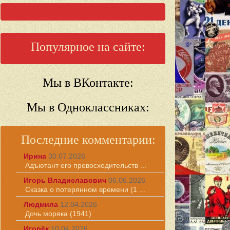
Популярное на сайте:
Мы в ВКонтакте:
Мы в Одноклассниках:
Последние комментарии:
Ирина
30.07.2026
Адъютант его превосходительств ...
Игорь Владиславович
06.06.2026
Сказка о потерянном времени (1 ...
Людмила
12.04.2026
Дочь моряка (1941)
Игорёк
10.04.2026