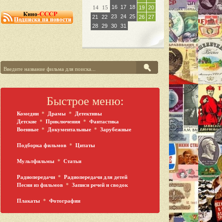
16
17
18
14
15
19
20
23
24
25
21
22
26
27
28
29
30
31
Быстрое меню:
Комедии
*
Драмы
*
Детективы
Детские
*
Приключения
*
Фантастика
Военные
*
Документальные
*
Зарубежные
Подборка фильмов
*
Цитаты
Мультфильмы
*
Статьи
Радиопередачи
*
Радиопередачи для детей
Песни из фильмов
*
Записи речей и сводок
Плакаты
*
Фотографии