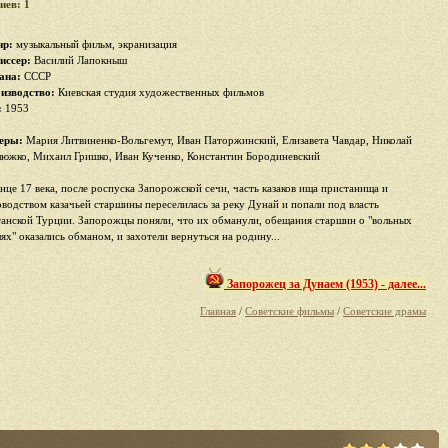
иев: 1
р:
музыкальный фильм, экранизация
иссер:
Василий Лапокныш
ана:
СССР
изводство:
Киевская студия художественных фильмов
:
1953
еры:
Мария Литвиненко-Вольгемут, Иван Паторжинский, Елизавета Чавдар, Николай
южко, Михаил Гришко, Иван Кученко, Константин Бородиневский
онце 17 века, после роспуска Запорожской сечи, часть казаков ища пристанища и
оводством казачьей старшины переселилась за реку Дунай и попали под власть
танской Турции. Запорожцы поняли, что их обманули, обещания старшин о "вольных
ях" оказались обманом, и захотели вернуться на родину...
Запорожец за Дунаем (1953) - далее...
Главная
/
Советские фильмы
/
Советские драмы