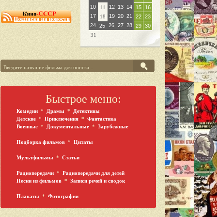
10
12
13
14
11
15
16
17
19
20
21
18
22
23
24
26
27
28
25
29
30
31
Быстрое меню:
Комедии
*
Драмы
*
Детективы
Детские
*
Приключения
*
Фантастика
Военные
*
Документальные
*
Зарубежные
Подборка фильмов
*
Цитаты
Мультфильмы
*
Статьи
Радиопередачи
*
Радиопередачи для детей
Песни из фильмов
*
Записи речей и сводок
Плакаты
*
Фотографии