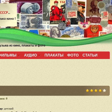
зыка из кино, плакаты и фото
ФИЛЬМЫ
АУДИО
ПЛАКАТЫ
ФОТО
СТАТЬИ
иев: 0
р:
детский