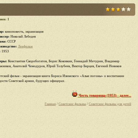
иев: 1
р:
киноповесть, экранизация
иссер:
Николай Лебедев
ана:
СССР
изводство:
Ленфильм
:
1953
еры:
Константин Скоробогатов, Борис Коковкин, Геннадий Мичурин, Владимир
жников, Анатолий Чемодуров, Юрий Толубеев, Виктор Бирцев, Евгений Новиков
етский фильм - экранизация книги Бориса Изюмского «Алые погоны» о воспитании
дости Советской армии, будущих офицерах.
Честь товарища (1953) - далее...
Главная
/
Советские фильмы
/
Советские фильмы для детей