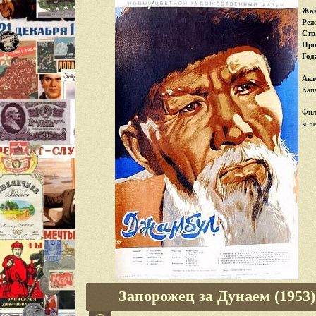
Жан
Реж
Стр
Про
Год
Акт
Кап
Фил
коч
Запорожец за Дунаем (1953)