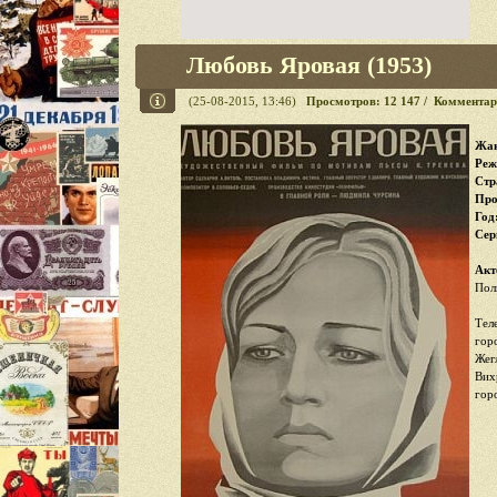
Любовь Яровая (1953)
(25-08-2015, 13:46)
Просмотров: 12 147 / Комментар
Жан
Реж
Стр
Про
Год
Cер
Акт
Пол
Тел
гор
Жег
Вих
гор