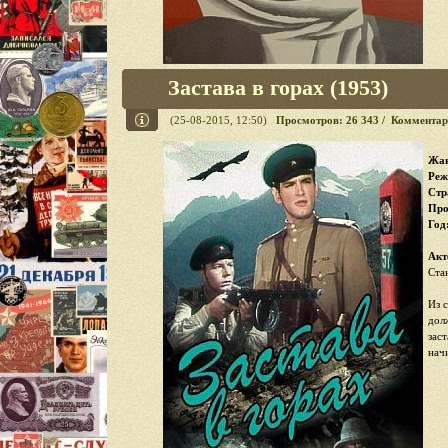
Застава в горах (1953)
(25-08-2015, 12:50)
Просмотров: 26 343 / Комментар
Жан
Реж
Стр
Про
Год
Акт
Ста
Из 
дол
зас
нач