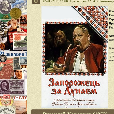
(27-08-2015, 13:40)
Просмотров: 12 345 / Комментар
Жан
Реж
Стр
Про
Год
Акт
Шел
В к
рук
сул
земл