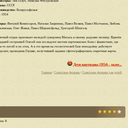
иссеры:
Лев Голуб, Николай Фигуровский
ана:
СССР
изводство:
Беларусьфильм
:
1954
еры:
Виталий Комиссаров, Наталья Защипина, Павел Волков, Павел Молчанов, Любовь
алевская, Олег Жаков, Павел Шпрингфельд, Григорий Шпигель
летний отдых приезжает молодой суворовец Михась к своему дедушке леснику. Вдвоём
ладшей сестренкой Олесей они исследуют местам партизанских боев с фашистами, где
да-то погиб и их отец. А в это время на геологической базе неподалёку действует
ерсант, проводник Глушко, получивший задание сфотографировать секретные карты.
Дети партизана (1954) - далее...
Главная
/
Советские фильмы
/
Советские фильмы для детей
ев: 0