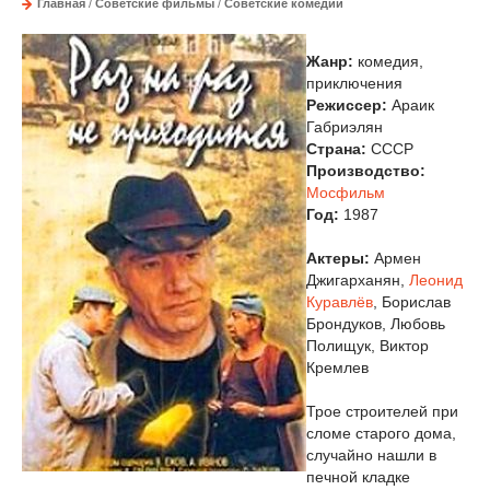
Главная
/
Советские фильмы
/
Советские комедии
Жанр:
комедия,
приключения
Режиссер:
Араик
Габриэлян
Страна:
СССР
Производство:
Мосфильм
Год:
1987
Актеры:
Армен
Джигарханян,
Леонид
Куравлёв
, Борислав
Брондуков, Любовь
Полищук, Виктор
Кремлев
Трое строителей при
сломе старого дома,
случайно нашли в
печной кладке