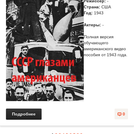
Режиссер:
-
Страна:
США
Год:
1943
Актеры:
-
Полная версия
обучающего
американского видео
пособия от 1943 года.
Подробнее
0