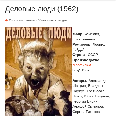
Деловые люди (1962)
Советские фильмы
/
Советские комедии
Жанр:
комедия,
приключения
Режиссер:
Леонид
Гайдай
Страна:
СССР
Производство:
Мосфильм
Год:
1962
Актеры:
Александр
Шворин, Владлен
Паулус, Ростислав
Плятт, Юрий Никулин,
Георгий Вицин,
Алексей Смирнов,
Сергей Тихонов