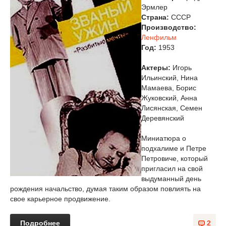
Эрмлер
Страна:
СССР
Производство:
Ленфильм
Год:
1953
Актеры:
Игорь
Ильинский, Нина
Мамаева, Борис
Жуковский, Анна
Лисянская, Семен
Деревянский
Миниатюра о
подхалиме и Петре
Петровиче, который
пригласил на свой
выдуманный день
рождения начальство, думая таким образом повлиять на
свое карьерное продвижение.
Подробнее
2