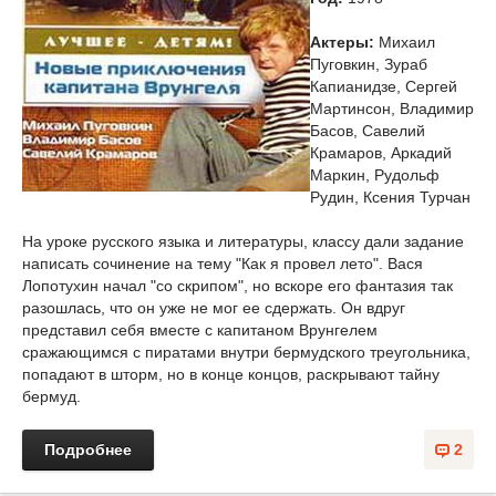
Актеры:
Михаил
Пуговкин, Зураб
Капианидзе, Сергей
Мартинсон, Владимир
Басов, Савелий
Крамаров, Аркадий
Маркин, Рудольф
Рудин, Ксения Турчан
На уроке русского языка и литературы, классу дали задание
написать сочинение на тему "Как я провел лето". Вася
Лопотухин начал "со скрипом", но вскоре его фантазия так
разошлась, что он уже не мог ее сдержать. Он вдруг
представил себя вместе с капитаном Врунгелем
сражающимся с пиратами внутри бермудского треугольника,
попадают в шторм, но в конце концов, раскрывают тайну
бермуд.
Подробнее
2