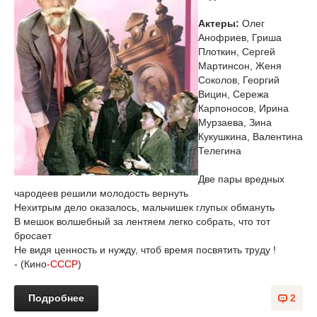
Актеры:
Олег
Анофриев, Гриша
Плоткин, Сергей
Мартинсон, Женя
Соколов, Георгий
Вицин, Сережа
Карпоносов, Ирина
Мурзаева, Зина
Кукушкина, Валентина
Телегина
Две пары вредных
чародеев решили молодость вернуть
Нехитрым дело оказалось, мальчишек глупых обмануть
В мешок волшебный за лентяем легко собрать, что тот
бросает
Не видя ценность и нужду, чтоб время посвятить труду !
- (Кино
-СССР
)
Подробнее
2