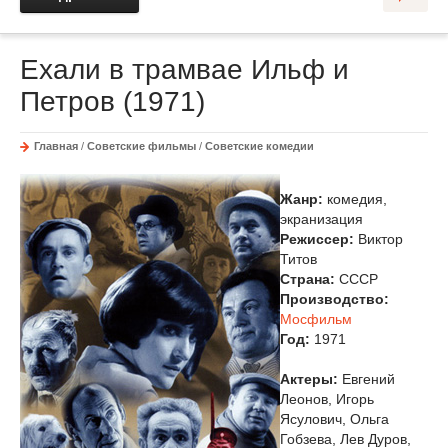
Ехали в трамвае Ильф и
Петров (1971)
Главная
/
Советские фильмы
/
Советские комедии
Жанр:
комедия,
экранизация
Режиссер:
Виктор
Титов
Страна:
СССР
Производство:
Мосфильм
Год:
1971
Актеры:
Евгений
Леонов, Игорь
Ясулович, Ольга
Гобзева, Лев Дуров,