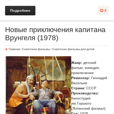
Подробнее
3
Новые приключения капитана
Врунгеля (1978)
Главная
/
Советские фильмы
/
Советские фильмы для детей
Жанр:
детский
фильм, комедия,
приключения
Режиссер:
Геннадий
Васильев
Страна:
СССР
Производство:
Киностудия
им.Горького
(Ялтинский филиал)
Год:
1978