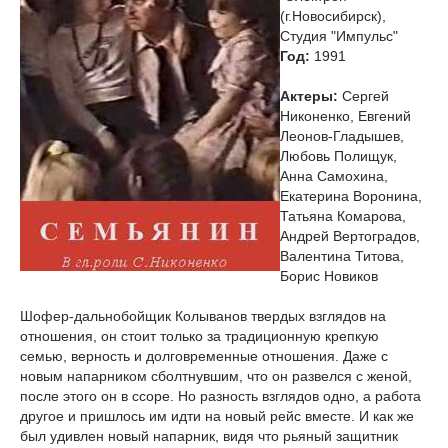
(г.Новосибирск),
Студия "Импульс"
Год:
1991
Актеры:
Сергей
Никоненко, Евгений
Леонов-Гладышев,
Любовь Полищук,
Анна Самохина,
Екатерина Воронина,
Татьяна Комарова,
Андрей Вертоградов,
Валентина Титова,
Борис Новиков
Шофер-дальнобойщик Колыванов твердых взглядов на
отношения, он стоит только за традиционную крепкую
семью, верность и долговременные отношения. Даже с
новым напарником сболтнувшим, что он развелся с женой,
после этого он в ссоре. Но разность взглядов одно, а работа
другое и пришлось им идти на новый рейс вместе. И как же
был удивлен новый напарник, видя что рьяный защитник