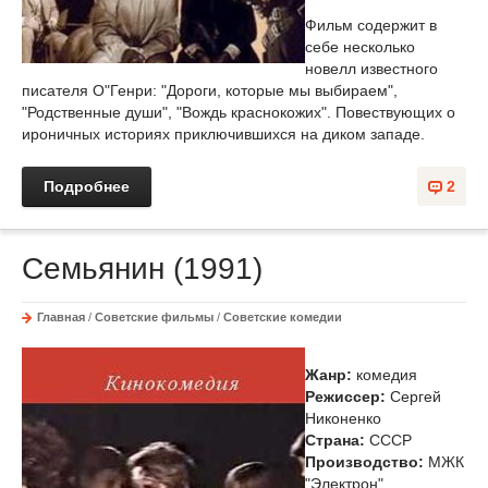
Фильм содержит в
себе несколько
новелл известного
писателя О"Генри: "Дороги, которые мы выбираем",
"Родственные души", "Вождь краснокожих". Повествующих о
ироничных историях приключившихся на диком западе.
Подробнее
2
Семьянин (1991)
Главная
/
Советские фильмы
/
Советские комедии
Жанр:
комедия
Режиссер:
Сергей
Никоненко
Страна:
СССР
Производство:
МЖК
"Электрон"