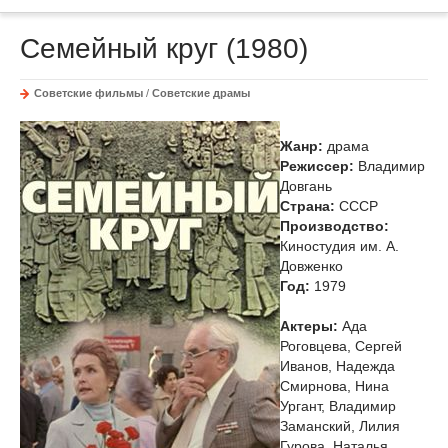
Семейный круг (1980)
Советские фильмы
/
Советские драмы
Жанр:
драма
Режиссер:
Владимир
Довгань
Страна:
СССР
Производство:
Киностудия им. А.
Довженко
Год:
1979
Актеры:
Ада
Роговцева, Сергей
Иванов, Надежда
Смирнова, Нина
Ургант, Владимир
Заманский, Лилия
Гурова, Наталья