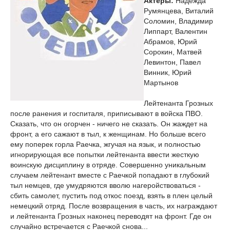
Актеры:
Надежда
Румянцева, Виталий
Соломин, Владимир
Липпарт, Валентин
Абрамов, Юрий
Сорокин, Матвей
Левинтон, Павел
Винник, Юрий
Мартынов
Лейтенанта Грозных
после ранения и госпиталя, приписывают в войска ПВО.
Сказать, что он огорчен - ничего не сказать. Он жаждет на
фронт, а его сажают в тыл, к женщинам. Но больше всего
ему поперек горла Раечка, жгучая на язык, и полностью
игнорирующая все попытки лейтенанта ввести жесткую
воинскую дисциплину в отряде. Совершенно уникальным
случаем лейтенант вместе с Раечкой попадают в глубокий
тыл немцев, где умудряются вволю нагеройствоваться -
сбить самолет, пустить под откос поезд, взять в плен целый
немецкий отряд. После возвращения в часть, их награждают
и лейтенанта Грозных наконец переводят на фронт. Где он
случайно встречается с Раечкой снова...