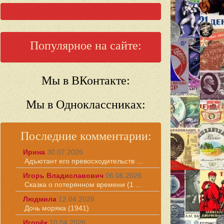
Популярное на сайте:
Мы в ВКонтакте:
Мы в Одноклассниках:
Последние комментарии:
Ирина
30.07.2026
Адъютант его превосходительств ...
Игорь Владиславович
06.06.2026
Сказка о потерянном времени (1 ...
Людмила
12.04.2026
Дочь моряка (1941)
Игорёк
10.04.2026