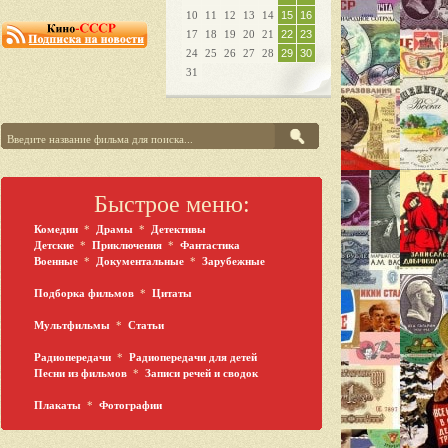
10
11
12
13
14
15
16
17
18
19
20
21
22
23
24
25
26
27
28
29
30
31
Быстрое меню:
Комедии
*
Драмы
*
Детективы
Детские
*
Приключения
*
Фантастика
Военные
*
Документальные
*
Зарубежные
Подборка фильмов
*
Цитаты
Мультфильмы
*
Статьи
Радиопередачи
*
Радиопередачи для детей
Песни из фильмов
*
Записи речей и сводок
Плакаты
*
Фотографии