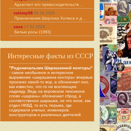
Адъютант его превосходительств ...
valstep58
06.04.2026
Приключения Шерлока Холмса и д ...
хаха
17.02.2026
Белые росы (1983)
Интересные факты из СССР
------------------------------------------------------
"Родоначальник Шарашкиной конторы"
- самое необычное и интересное
выражение «шарашкина контора» впервые
произнес какой-то вор, а обозначает оно,
как известно, что-то не вселяющее
надежду. Ведь на воровском лексиконе
слово «шарань» обозначает сброд, а
соответственно шарашка, не что иное, как
отдел НКВД, то есть тюрьма, где
содержали ученых, инженеров,
конструкторов и различных деятелей.