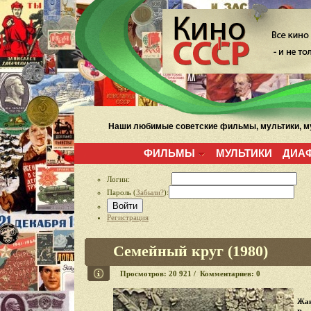
Наши любимые советские фильмы, мультики, му
ФИЛЬМЫ
МУЛЬТИКИ
ДИА
Логин:
Пароль (
Забыли?
):
Войти
Регистрация
Семейный круг (1980)
Просмотров: 20 921 / Комментариев: 0
Жан