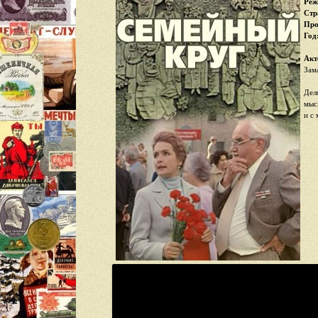
Реж
Стр
Про
Год
Акт
Зам
Дел
мыс
и с