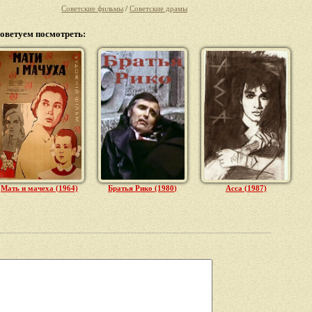
Советские фильмы
/
Советские драмы
оветуем посмотреть:
Мать и мачеха (1964)
Братья Рико (1980)
Асса (1987)