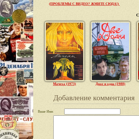
(ПРОБЛЕМЫ С ВИДЕО? ЖМИТЕ СЮДА!)
С
Мачеха (1973)
Двое и одна (1988)
Добавление комментария
Ваше Имя: