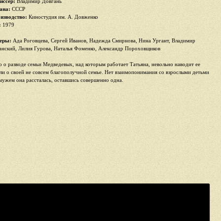
иссер:
Владимир Довгань
ана:
СССР
изводство:
Киностудия им. А. Довженко
:
1979
еры:
Ада Роговцева, Сергей Иванов, Надежда Смирнова, Нина Ургант, Владимир
анский, Лилия Гурова, Наталья Фоменко, Александр Пороховщиков
о о разводе семьи Медведевых, над которым работает Татьяна, невольно наводит ее
ли о своей не совсем благополучной семье. Нет взаимопонимания со взрослыми детьми
 мужем она рассталась, оставшись совершенно одна.