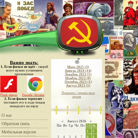
Важно знать:
1. Если фильм не идёт
- скорей
Март 2025 (3)
всего нужно установить
Апрель 2024 (14)
приложения:
Декабрь 2023 (1)
Ноябрь 2023 (9)
Октябрь 2023 (1)
Август 2023 (1)
Показать / скрыть весь
Flash player
Google chrome
архив
2. Если фильм тормозит
-
поставьте его в ходе показа
ненадолго на паузу
О нас
«
Август 2026 »
Обратная связь
Пн
Вт
Ср
Чт
Пт
Сб
Вс
1
2
Мобильная версия
3
4
5
6
7
8
9