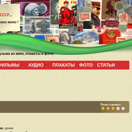
зыка из кино, плакаты и фото
ФИЛЬМЫ
АУДИО
ПЛАКАТЫ
ФОТО
СТАТЬИ
Ваша оценка:
р:
драма