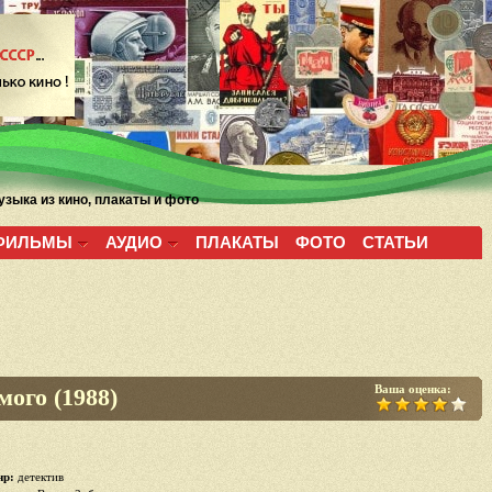
зыка из кино, плакаты и фото
ФИЛЬМЫ
АУДИО
ПЛАКАТЫ
ФОТО
СТАТЬИ
Ваша оценка:
мого (1988)
р:
детектив