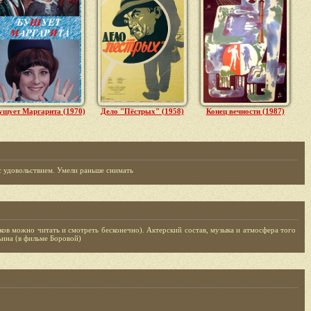
ушует Маргарита (1970)
Дело "Пёстрых" (1958)
Конец вечности (1987)
с удовольствием. Умели раньше снимать
ов можно читать и смотреть бесконечно). Актерский состав, музыка и атмосфера того
ьина (в фильме Боровой)