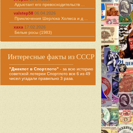
Адъютант его превосходительств ...
valstep58
06.04.2026
Приключения Шерлока Холмса и д ...
хаха
17.02.2026
Белые росы (1983)
Интересные факты из СССР
------------------------------------------------------
"Джекпот в Спортлото"
- за всю историю
советской лотереи Спортлото все 6 из 49
чисел угадали правильно 3 раза.