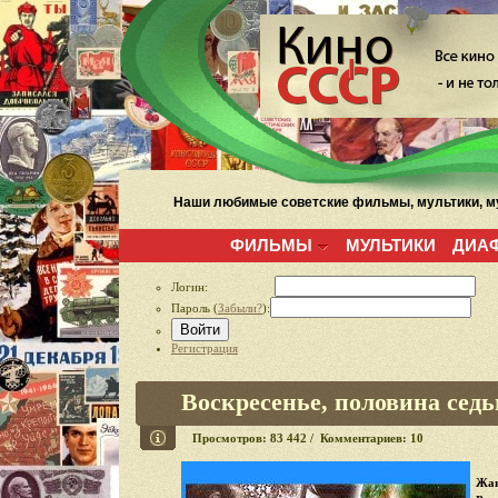
Наши любимые советские фильмы, мультики, му
ФИЛЬМЫ
МУЛЬТИКИ
ДИА
Логин:
Пароль (
Забыли?
):
Войти
Регистрация
Воскресенье, половина седь
Просмотров: 83 442 / Комментариев: 10
Жан