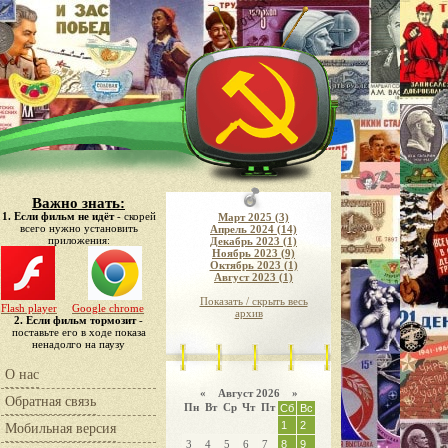
Важно знать:
1. Если фильм не идёт
- скорей
Март 2025 (3)
всего нужно установить
Апрель 2024 (14)
приложения:
Декабрь 2023 (1)
Ноябрь 2023 (9)
Октябрь 2023 (1)
Август 2023 (1)
Показать / скрыть весь
Flash player
Google chrome
архив
2. Если фильм тормозит
-
поставьте его в ходе показа
ненадолго на паузу
О нас
«
Август 2026 »
Обратная связь
Пн
Вт
Ср
Чт
Пт
Сб
Вс
1
2
Мобильная версия
3
4
5
6
7
8
9