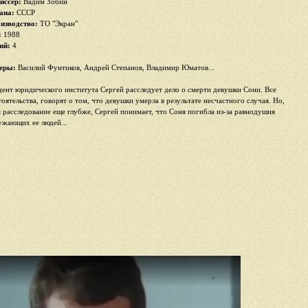
иссер:
Вадим Зобин
ана:
СССР
изводство:
ТО "Экран"
:
1988
ий:
4
еры:
Василий Фунтиков, Андрей Степанов, Владимир Юматов...
дент юридического института Сергей расследует дело о смерти девушки Сони. Все
тоятельства, говорят о том, что девушки умерла в результате несчастного случая. Но,
я расследование еще глубже, Сергей понимает, что Соня погибла из-за равнодушия
ужающих ее людей...