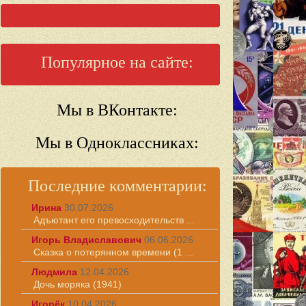
Популярное на сайте:
Мы в ВКонтакте:
Мы в Одноклассниках:
Последние комментарии:
Ирина
30.07.2026
Адъютант его превосходительств ...
Игорь Владиславович
06.06.2026
Сказка о потерянном времени (1 ...
Людмила
12.04.2026
Дочь моряка (1941)
Игорёк
10.04.2026