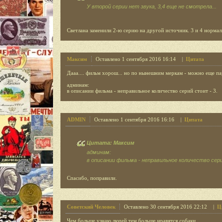
У второй серии нет звука, 3,4 еще не смотрела...
Светлана заменили 2-ю серию на другой источник. 3 и 4 нормаль
Максим
Оставлено 1 сентября 2016 16:14 |
Цитата
Дааа.... фильм хорош... но по нынешним меркам - можно еще пар
админам:
в описании фильма - неправильное количество серий стоит - 3.
ADMIN
Оставлено 1 сентября 2016 16:16 |
Цитата
Цитата: Максим
админам:
в описании фильма - неправильное количество сери
Спасибо, поправили.
Советский Человек
Оставлено 30 сентября 2016 22:12 |
Ц
Чем больше узнаю людей,тем больше нравятся собаки.