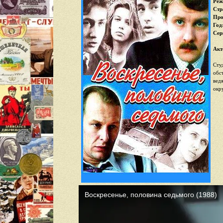
Реж
Стр
Про
Год
Cер
Акт
Сту
обс
вед
окр