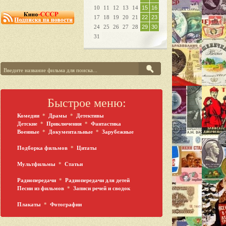
10
11
12
13
14
15
16
17
18
19
20
21
22
23
24
25
26
27
28
29
30
31
Быстрое меню:
Комедии
*
Драмы
*
Детективы
Детские
*
Приключения
*
Фантастика
Военные
*
Документальные
*
Зарубежные
Подборка фильмов
*
Цитаты
Мультфильмы
*
Статьи
Радиопередачи
*
Радиопередачи для детей
Песни из фильмов
*
Записи речей и сводок
Плакаты
*
Фотографии