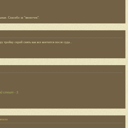
ные. Спасибо за "звоночек".
у тройку серий снять как все кончится после суда...
й стоит - 3.
итата