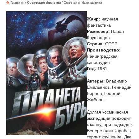
Главная
/
Советские фильмы
/
Советская фантастика
Жанр:
научная
фантастика
Режиссер:
Павел
Клушанцев
Страна:
СССР
Производство:
Ленинградская
киностудия
Год:
1961
Актеры:
Владимир
Емельянов, Геннадий
Вернов, Георгий
Жжёнов...
Долгая космическая
экспедиция подходит
к концу, при подходе к
Венере один корабль
терпит крушение. Два