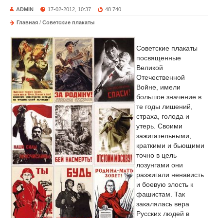
ADMIN
17-02-2012, 10:37
48 740
Главная
/
Советские плакаты
Советские плакаты
посвященные
Великой
Отечественной
Войне, имели
большое значение в
те годы лишений,
страха, голода и
утерь. Своими
зажигательными,
краткими и бьющими
точно в цель
лозунгами они
разжигали ненависть
и боевую злость к
фашистам. Так
закалялась вера
Русских людей в