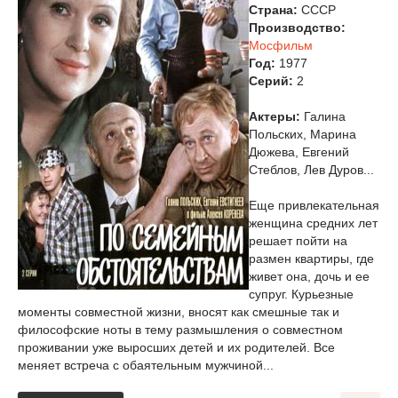
Страна:
СССР
Производство:
Мосфильм
Год:
1977
Cерий:
2
Актеры:
Галина
Польских, Марина
Дюжева, Евгений
Стеблов, Лев Дуров...
Еще привлекательная
женщина средних лет
решает пойти на
размен квартиры, где
живет она, дочь и ее
супруг. Курьезные
моменты совместной жизни, вносят как смешные так и
философские ноты в тему размышления о совместном
проживании уже выросших детей и их родителей. Все
меняет встреча с обаятельным мужчиной...