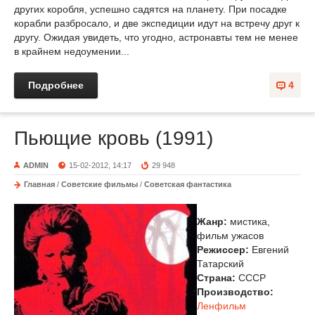
других коробля, успешно садятся на планету. При посадке
корабли разбросало, и две экспедиции идут на встречу друг к
другу. Ожидая увидеть, что угодно, астронавты тем не менее
в крайнем недоумении...
Подробнее
4
Пьющие кровь (1991)
ADMIN
15-02-2012, 14:17
29 948
Главная
/
Советские фильмы
/
Советская фантастика
Жанр:
мистика,
фильм ужасов
Режиссер:
Евгений
Татарский
Страна:
СССР
Производство:
Ленфильм