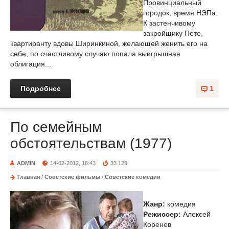
Провинциальный
городок, время НЭПа.
К застенчивому
закройщику Пете,
квартиранту вдовы Ширинкиной, желающей женить его на
себе, по счастливому случаю попала выигрышная
облигация...
Подробнее
1
По семейным
обстоятельствам (1977)
ADMIN
14-02-2012, 16:43
33 129
Главная
/
Советские фильмы
/
Советские комедии
Жанр:
комедия
Режиссер:
Алексей
Коренев