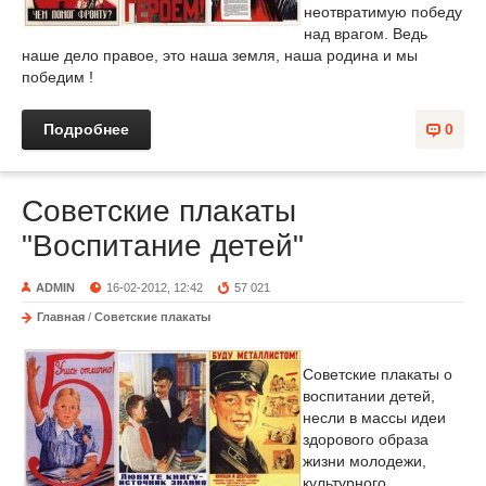
неотвратимую победу
над врагом. Ведь
наше дело правое, это наша земля, наша родина и мы
победим !
Подробнее
0
Советские плакаты
"Воспитание детей"
ADMIN
16-02-2012, 12:42
57 021
Главная
/
Советские плакаты
Советские плакаты о
воспитании детей,
несли в массы идеи
здорового образа
жизни молодежи,
культурного