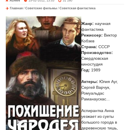
ADMIN
15-02-2012, 13:53
31 160
Главная
/
Советские фильмы
/
Советская фантастика
Жанр:
научная
фантастика
Режиссер:
Виктор
Кобзев
Страна:
СССР
Производство:
Свердловская
киностудия
Год:
1989
Актеры:
Юлия Ауг,
Сергей Варчук,
Ромуальдас
Раманаускас...
Аспирантка Анна
уезжает из суеты
большого города в
деревенскую тишь,