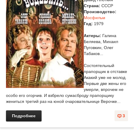
Страна:
СССР
Производство:
Мосфильм
Год:
1979
Актеры:
Галина
Беляева, Михаил
Пуговкин, Олег
Табаков...
Состоятельный
прапорщик в отставке
Акакий уже не молод.
Первые две жены его
умерли, впрочем не
особо его огорчив. И взбрело сумасброду прапорщику
жениться третий раз на юной очаровательнице Верочке...
Подробнее
3