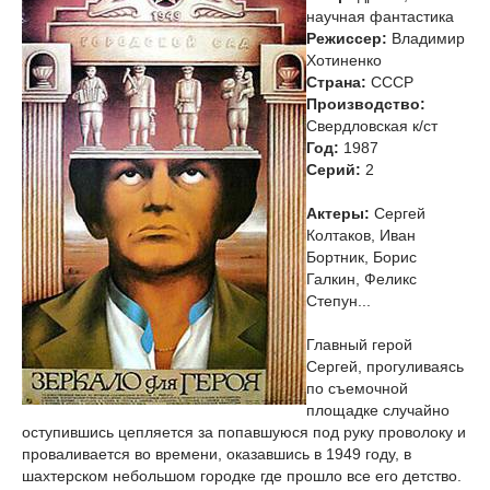
научная фантастика
Режиссер:
Владимир
Хотиненко
Страна:
СССР
Производство:
Свердловская к/ст
Год:
1987
Cерий:
2
Актеры:
Сергей
Колтаков, Иван
Бортник, Борис
Галкин, Феликс
Степун...
Главный герой
Сергей, прогуливаясь
по съемочной
площадке случайно
оступившись цепляется за попавшуюся под руку проволоку и
проваливается во времени, оказавшись в 1949 году, в
шахтерском небольшом городке где прошло все его детство.