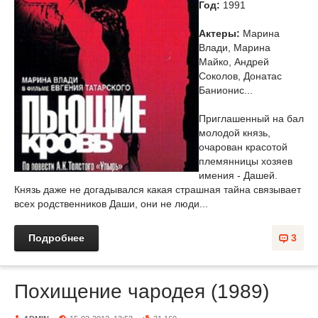
Год:
1991
Актеры:
Марина
Влади, Марина
Майко, Андрей
Соколов, Донатас
Банионис...
Приглашенный на бал
молодой князь,
очарован красотой
племянницы хозяев
имения - Дашей.
Князь даже не догадывался какая страшная тайна связывает
всех родственников Даши, они не люди...
Подробнее
3
Похищение чародея (1989)