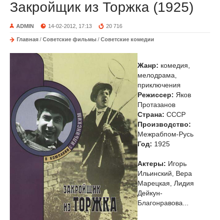
Закройщик из Торжка (1925)
ADMIN
14-02-2012, 17:13
20 716
Главная
/
Советские фильмы
/
Советские комедии
Жанр:
комедия,
мелодрама,
приключения
Режиссер:
Яков
Протазанов
Страна:
СССР
Производство:
Межрабпом-Русь
Год:
1925
Актеры:
Игорь
Ильинский, Вера
Марецкая, Лидия
Дейкун-
Благонравова...