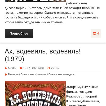
работать над
диссертацией. В старом доме тети к ней заходят необычные
гости, похожие на воров. Однако оказывается, странные
гости из будущего и они собераются войти в средневековье,
чтобы взять оттуда алхимика Романа...
Подробнее
4
Ах, водевиль, водевиль!
(1979)
ADMIN
15-02-2012, 13:01
26 315
Главная
/
Советские фильмы
/
Советские комедии
Жанр:
музыкальный
фильм, комедия
Режиссер:
Георгий
Юнгвальд-Хилькевич,
Давид Плоткин