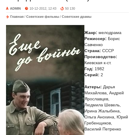
ADMIN
10-12-2012, 12:43
50 130
Главная
/
Советские фильмы
/
Советские драмы
Жанр:
мелодрама
Режиссер:
Борис
Савченко
Страна:
СССР
Производство:
Киевская к-ст.
Год:
1982
Cерий:
2
Актеры:
Дарья
Михайлова, Андрей
Ярославцев,
Людмила Шевель,
Ирина Жалыбина,
Ольга Анохина, Юрий
Гребенщиков,
Василий Петренко