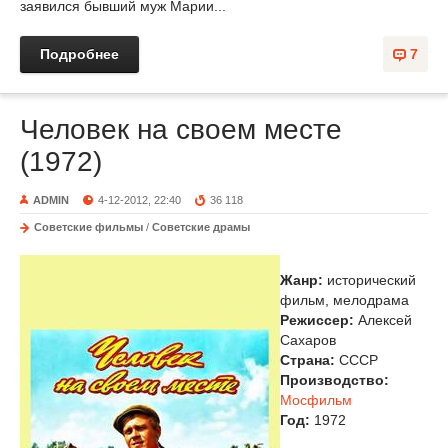
заявился бывший муж Марии...
Подробнее
7
Человек на своем месте
(1972)
ADMIN
4-12-2012, 22:40
36 118
Советские фильмы
/
Советские драмы
Жанр:
исторический
фильм, мелодрама
Режиссер:
Алексей
Сахаров
Страна:
СССР
Производство:
Мосфильм
Год:
1972