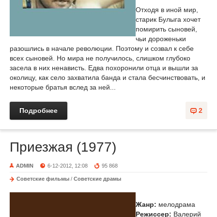
Отходя в иной мир,
старик Булыга хочет
помирить сыновей,
чьи дороженьки
разошлись в начале революции. Поэтому и созвал к себе
всех сыновей. Но мира не получилось, слишком глубоко
засела в них ненависть. Едва похоронили отца и вышли за
околицу, как село захватила банда и стала бесчинствовать, и
некоторые братья вслед за ней...
Подробнее
2
Приезжая (1977)
ADMIN
6-12-2012, 12:08
95 868
Советские фильмы
/
Советские драмы
Жанр:
мелодрама
Режиссер:
Валерий