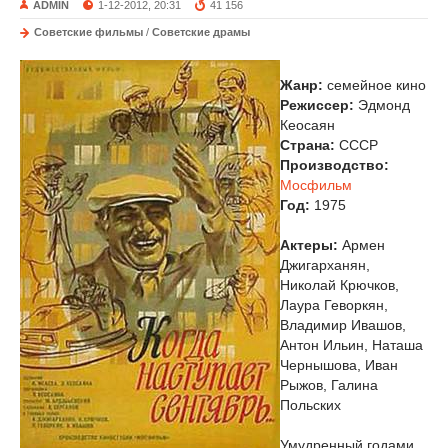
ADMIN
1-12-2012, 20:31
41 156
Советские фильмы
/
Советские драмы
Жанр:
семейное кино
Режиссер:
Эдмонд
Кеосаян
Страна:
СССР
Производство:
Мосфильм
Год:
1975
Актеры:
Армен
Джигарханян,
Николай Крючков,
Лаура Геворкян,
Владимир Ивашов,
Антон Ильин, Наташа
Чернышова, Иван
Рыжов, Галина
Польских
Умудренный годами