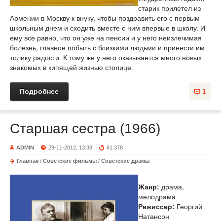
старик прилетел из
Армении в Москву к внуку, чтобы поздравить его с первым
школьным днем и сходить вместе с ним впервые в школу. И
ему все равно, что он уже на пенсии и у него неизлечимая
болезнь, главное побыть с близкими людьми и принести им
толику радости. К тому же у него оказывается много новых
знакомых в кипящей жизнью столице.
Подробнее
1
Старшая сестра (1966)
ADMIN
29-11-2012, 13:38
61 378
Главная
/
Советские фильмы
/
Советские драмы
Жанр:
драма,
мелодрама
Режиссер:
Георгий
Натансон