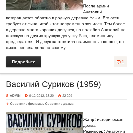
После армии
Анатолий
возвращается обратно в родную деревню Улым. Его отец
требует от сына, чтобы тот непременно женился. Тем более
в деревне много хороших девушек, но полюбил Анатолий не
похожую на других хрупкую девушку Раю, племянницу
председателя. И девушка ответила взаимностью юноше, но
жизнь решила дело по-своему...
Подробнее
1
Василий Суриков (1959)
ADMIN
6-12-2012, 13:20
22 209
Советские фильмы
/
Советские драмы
Жанр:
историческая
драма
Режиссер:
Анатолий