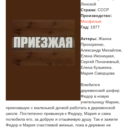
Лонской
Страна:
СССР
Производство:
Мосфильм
Год:
1977
Актеры:
Жанна
Прохоренко,
Александр Михайлов,
Елена Иконицкая,
Сергей Поначевный,
Елена Кузьмина,
Мария Скворцова
Влюбился
деревенский шофер
Федор в новую
учительницу Марию,
приехавшую с маленькой дочкой работать в деревенской
школе. Постепенно привыкнув к Федору, Мария и сама
полюбила его, за добрую и отзывчивую душу. Так и зажили
Федор и Мария счастливой жизнью, пока в деревню не