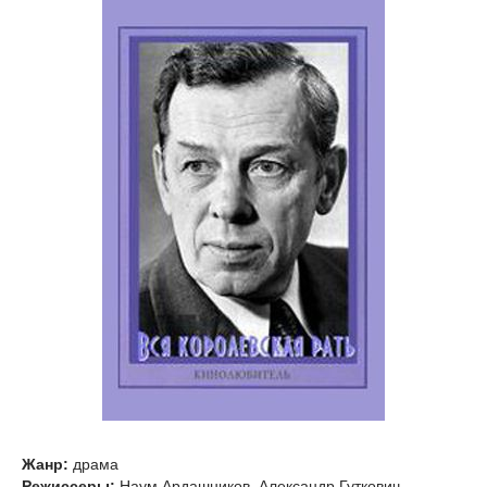
Жанр:
драма
Режиссеры:
Наум Ардашников, Александр Гуткович