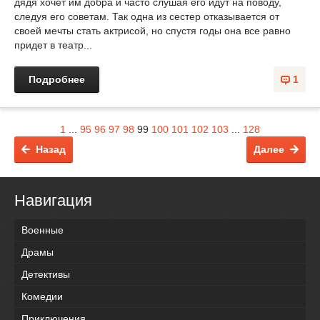
дядя хочет им добра и часто слушая его идут на поводу,
следуя его советам. Так одна из сестер отказывается от
своей мечты стать актрисой, но спустя годы она все равно
придет в театр...
Подробнее
1
1
...
95
96
97
98
99
100
101
102
103
...
128
Назад
Далее
Навигация
Военные
Драмы
Детективы
Комедии
Приключения