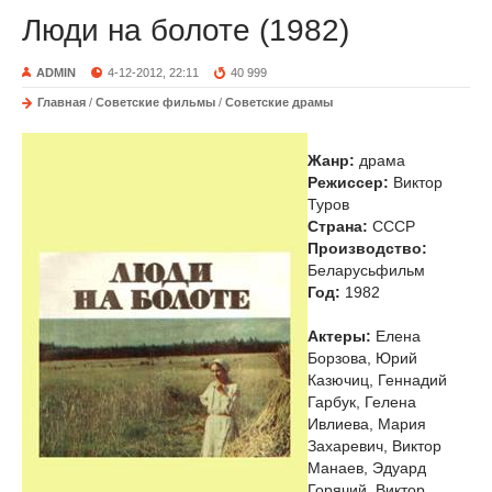
Люди на болоте (1982)
ADMIN
4-12-2012, 22:11
40 999
Главная
/
Советские фильмы
/
Советские драмы
Жанр:
драма
Режиссер:
Виктор
Туров
Страна:
СССР
Производство:
Беларусьфильм
Год:
1982
Актеры:
Елена
Борзова, Юрий
Казючиц, Геннадий
Гарбук, Гелена
Ивлиева, Мария
Захаревич, Виктор
Манаев, Эдуард
Горячий, Виктор