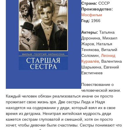
Страна:
СССР
Производство:
Мосфильм
Год:
1966
Актеры:
Татьяна
Доронина, Михаил
Жаров, Наталья
Тенякова, Виталий
Соломин,
Леонид
Куравлёв
, Валентина
Шарыкина, Евгений
Евстигнеев
Повествование о
человеческой жизни.
Каждый человек обязан реализоваться иначе он просто
прожигает свою жизнь зря. Две сестры Лида и Надя
находятся на содержании у дяди, который взял их в свое
время из детдома. Нехитрая житейская мудрость дяди
кажется сестрам глуповатой и смешной, хотя он просто
хочет, чтобы девочки были счастливы. Сестры понимают что