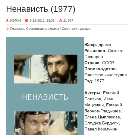
Ненависть (1977)
ADMIN
6-12-2012, 13:05
21 567
Главная
/
Советские фильмы
/
Советские драмы
Жанр:
драма
Режиссер:
Самвел
Гаспаров
Страна:
СССР
Производство:
Одесская киностудия
Год:
1977
Актеры:
Евгений
Соляков, Иван
Мацкевич, Евгений
Леонов-Гладышев,
Елена Цыплакова,
Элгуджа Бурдули,
Павел Кормунин