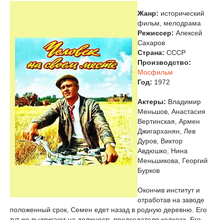
Жанр:
исторический
фильм, мелодрама
Режиссер:
Алексей
Сахаров
Страна:
СССР
Производство:
Мосфильм
Год:
1972
Актеры:
Владимир
Меньшов, Анастасия
Вертинская, Армен
Джигарханян, Лев
Дуров, Виктор
Авдюшко, Нина
Меньшикова, Георгий
Бурков
Окончив институт и
отработав на заводе
положенный срок, Семен едет назад в родную деревню. Его
тут же выдвигают на должность председателя колхоза. Его