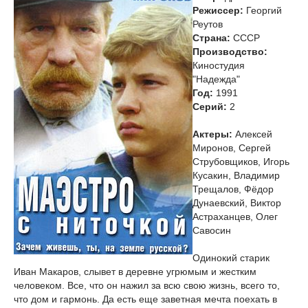
Режиссер:
Георгий
Реутов
Страна:
СССР
Производство:
Киностудия
"Надежда"
Год:
1991
Cерий:
2
Актеры:
Алексей
Миронов, Сергей
Струбовщиков, Игорь
Кусакин, Владимир
Трещалов, Фёдор
Дунаевский, Виктор
Астраханцев, Олег
Савосин
Одинокий старик
Иван Макаров, слывет в деревне угрюмым и жестким
человеком. Все, что он нажил за всю свою жизнь, всего то,
что дом и гармонь. Да есть еще заветная мечта поехать в