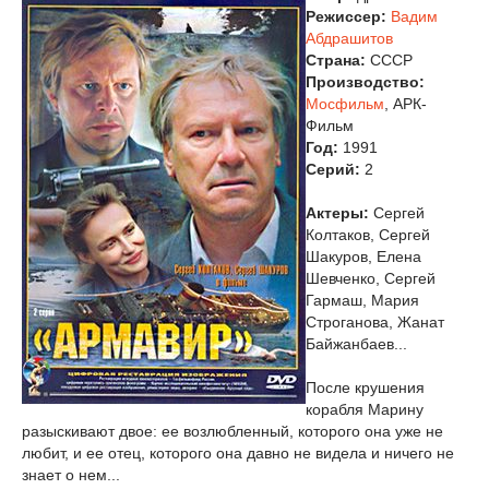
Режиссер:
Вадим
Абдрашитов
Страна:
СССР
Производство:
Мосфильм
, АРК-
Фильм
Год:
1991
Cерий:
2
Актеры:
Сергей
Колтаков, Сергей
Шакуров, Елена
Шевченко, Сергей
Гармаш, Мария
Строганова, Жанат
Байжанбаев...
После крушения
корабля Марину
разыскивают двое: ее возлюбленный, которого она уже не
любит, и ее отец, которого она давно не видела и ничего не
знает о нем...