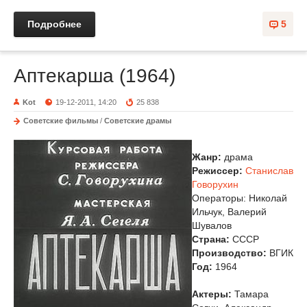
Подробнее
5
Аптекарша (1964)
Kot
19-12-2011, 14:20
25 838
Советские фильмы
/
Советские драмы
Жанр:
драма
Режиссер:
Станислав
Говорухин
Операторы: Николай
Ильчук, Валерий
Шувалов
Страна:
СССР
Производство:
ВГИК
Год:
1964
Актеры:
Тамара