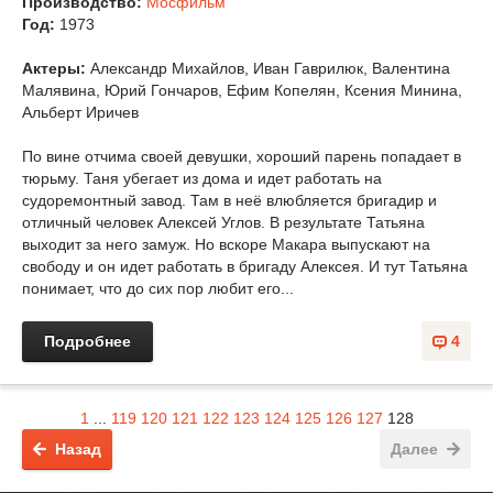
Производство:
Мосфильм
Год:
1973
Актеры:
Александр Михайлов, Иван Гаврилюк, Валентина
Малявина, Юрий Гончаров, Ефим Копелян, Ксения Минина,
Альберт Иричев
По вине отчима своей девушки, хороший парень попадает в
тюрьму. Таня убегает из дома и идет работать на
судоремонтный завод. Там в неё влюбляется бригадир и
отличный человек Алексей Углов. В результате Татьяна
выходит за него замуж. Но вскоре Макара выпускают на
свободу и он идет работать в бригаду Алексея. И тут Татьяна
понимает, что до сих пор любит его...
Подробнее
4
1
...
119
120
121
122
123
124
125
126
127
128
Назад
Далее