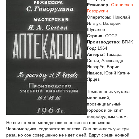
Режиссер:
Станислав
Говорухин
Операторы: Николай
Ильчук, Валерий
Шувалов
Страна:
СССР
Производство:
ВГИК
Год:
1964
Актеры:
Тамара
Совчи, Александр
Январёв, Борис
Иванов, Юрий Катин-
Ярцев
Темная ночь укутала
маленький,
провинциальный
городок и он спит
непробудным сном.
Не спит только молодая жена пожилого провизора
Черномордика, содержателя аптеки. Она ложилась уже три
раза, но сон совершенно не идет к ней. Вдруг среди ночной