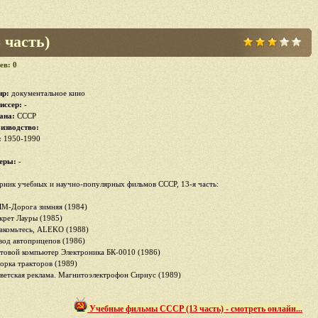
часть)
ев: 0
р:
документальное кино
иссер:
-
ана:
СССР
изводство:
:
1950-1990
еры:
-
рник учебных и научно-популярных фильмов СССР, 13-я часть:
ЯМ-Дорога зимняя (1984)
екрет Лауры (1985)
накомьтесь, ALEKO (1988)
авод автоприцепов (1986)
ытовой компьютер Электроника БК-0010 (1986)
борка тракторов (1989)
оветская реклама. Магнитоэлектрофон Сириус (1989)
Учебные фильмы СССР (13 часть) - смотреть онлайн...