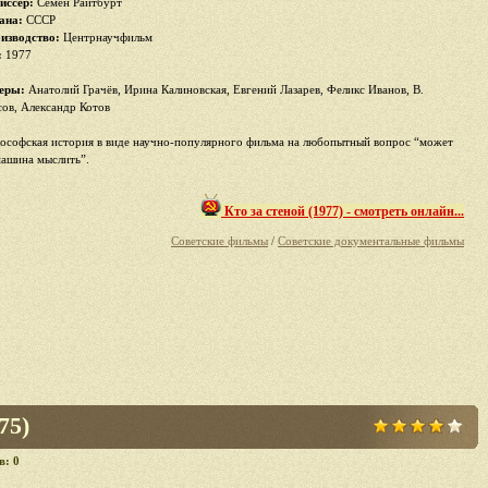
иссер:
Семён Райтбурт
ана:
СССР
изводство:
Центрнаучфильм
:
1977
еры:
Анатолий Грачёв, Ирина Калиновская, Евгений Лазарев, Феликс Иванов, В.
сов, Александр Котов
ософская история в виде научно-популярного фильма на любопытный вопрос “может
машина мыслить”.
Кто за стеной (1977) - смотреть онлайн...
Советские фильмы
/
Советские документальные фильмы
75)
в: 0