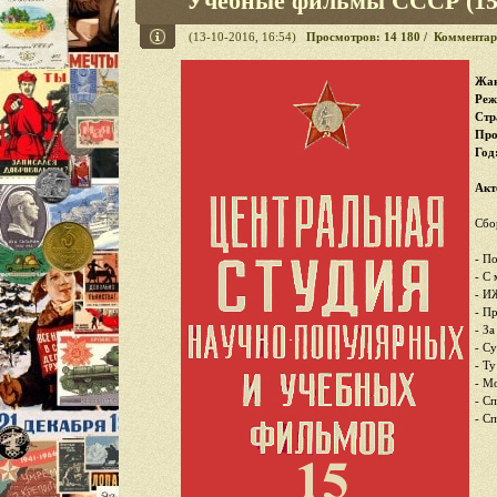
Учебные фильмы СССР (15 
(13-10-2016, 16:54)
Просмотров: 14 180 / Комментар
Жан
Реж
Стр
Про
Год
Акт
Сбо
- П
- С
- И
- П
- З
- С
- Ту
- М
- С
- С