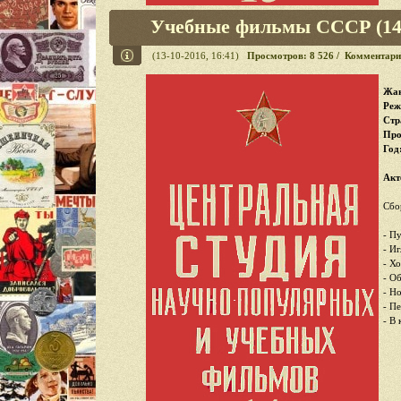
Учебные фильмы СССР (14 
(13-10-2016, 16:41)
Просмотров: 8 526 / Комментари
Жан
Реж
Стр
Про
Год
Акт
Сбо
- П
- Иг
- Х
- О
- Н
- П
- В