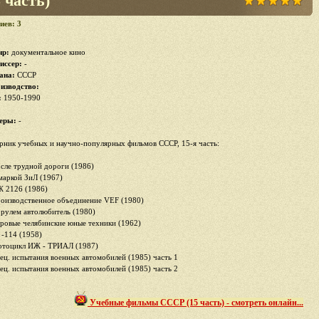
часть)
иев: 3
р:
документальное кино
иссер:
-
ана:
СССР
изводство:
:
1950-1990
еры:
-
рник учебных и научно-популярных фильмов СССР, 15-я часть:
осле трудной дороги (1986)
 маркой ЗиЛ (1967)
Ж 2126 (1986)
роизводственное объединение VEF (1980)
а рулем автолюбитель (1980)
уровые челябинские юные техники (1962)
 -114 (1958)
отоцикл ИЖ - ТРИАЛ (1987)
пец. испытания военных автомобилей (1985) часть 1
пец. испытания военных автомобилей (1985) часть 2
Учебные фильмы СССР (15 часть) - смотреть онлайн...