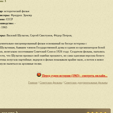
ев: 3
р:
исторический фильм
иссеры:
Фридрих Эрмлер
ана:
СССР
изводство:
-
:
1965
еры:
Василий Шульгин, Сергей Свистунов, Фёдор Петров,
ументально-инсценированный фильм основанный на беседе историка с
.Шульгиным, бывшим членом Государственной думы и одним из организаторов белой
ии, нелегально посетившим Советский Союз в 1926 году. Создатели фильма, пытались
ести, что Шульгин признал свой ошибки прошлого, но сама одиозная персона белого
итика испугала партийных лидеров и фильм показывали крайне мало, а потом и вовсе
инули пылиться на архивные полки.
Перед судом истории (1965) - смотреть онлайн...
Главная
/
Советские фильмы
/
Советские документальные фильмы