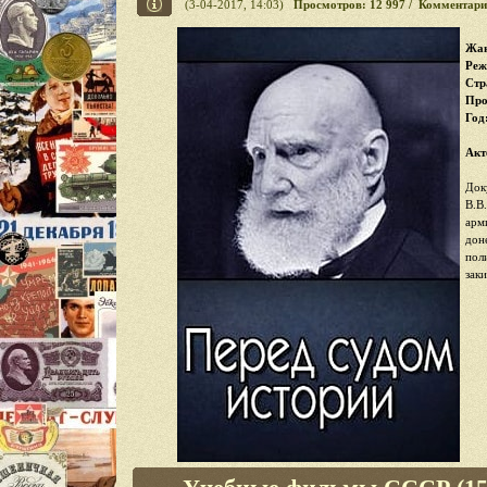
(3-04-2017, 14:03)
Просмотров: 12 997 / Комментари
Жан
Реж
Стр
Про
Год
Акт
Док
В.В
арм
дон
пол
зак