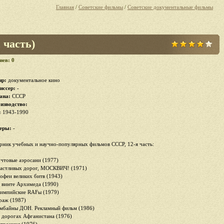
Главная
/
Советские фильмы
/
Советские документальные фильмы
часть)
иев: 0
р:
документальное кино
иссер:
-
ана:
СССР
изводство:
:
1943-1990
еры:
-
рник учебных и научно-популярных фильмов СССР, 12-я часть:
очтовые аэросани (1977)
частливых дорог, МОСКВИЧ! (1971)
рофеи великих битв (1943)
а винте Архимеда (1990)
лимпийские RAFы (1979)
араж (1987)
омбайны ДОН. Рекламный фильм (1986)
а дорогах Афганистана (1976)