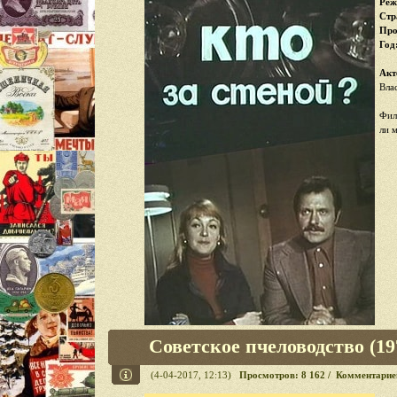
Реж
Стр
Про
Год
Акт
Вла
Фил
ли 
Советское пчеловодство (19
(4-04-2017, 12:13)
Просмотров: 8 162 / Комментарие