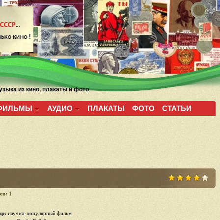
зыка из кино, плакаты и фото
ФИЛЬМЫ
АУДИО
ПЛАКАТЫ
ФОТО
СТАТЬИ
ев: 1
р:
научно-популярный фильм