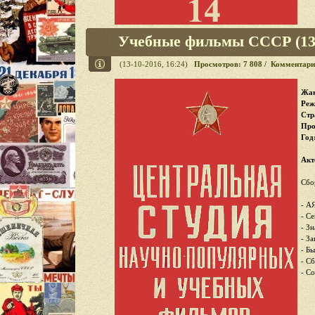
Учебные фильмы СССР (13 
(13-10-2016, 16:24)
Просмотров: 7 808 / Комментари
Жан
Реж
Стр
Про
Год
Акт
Сбо
- А
- С
- З
- З
- Б
- С
- С