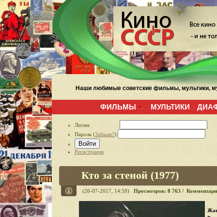
Наши любимые советские фильмы, мультики, му
ФИЛЬМЫ
МУЛЬТИКИ
ДИА
Логин:
Пароль (
Забыли?
):
Войти
Регистрация
Кто за стеной (1977)
(26-07-2017, 14:59)
Просмотров: 8 763 / Комментари
Жан