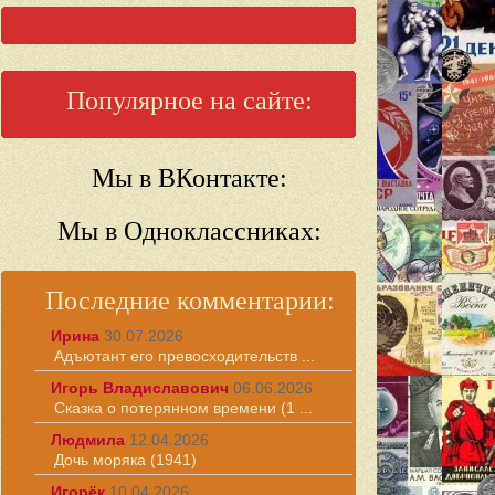
Популярное на сайте:
Мы в ВКонтакте:
Мы в Одноклассниках:
Последние комментарии:
Ирина
30.07.2026
Адъютант его превосходительств ...
Игорь Владиславович
06.06.2026
Сказка о потерянном времени (1 ...
Людмила
12.04.2026
Дочь моряка (1941)
Игорёк
10.04.2026