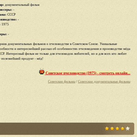
р:
документальный фильм
иссеры:
-
ана:
СССР
изводство:
-
:
1975
еры:
-
рник документальных фильмов о пчеловодстве в Советском Союзе. Уникальные
робности и интереснейший рассказ об особенностях пчеловедения и производстве мёда
ССР. Интересный фильм не только для пчеловодов любителей, но и для всех кто любит
т полезнейший продукт - мёд!
Советское пчеловодство (1975) - смотреть онлайн...
Советские фильмы
/
Советские документальные фильмы