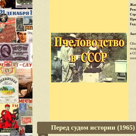
Жан
Реж
Стр
Про
Год
Акт
Сбо
под
в С
это
Перед судом истории (1965)