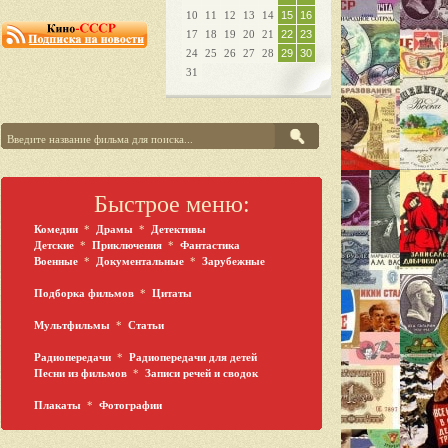
10
11
12
13
14
15
16
17
18
19
20
21
22
23
24
25
26
27
28
29
30
31
Быстрое меню:
Комедии
*
Драмы
*
Детективы
Детские
*
Приключения
*
Фантастика
Военные
*
Документальные
*
Зарубежные
Подборка фильмов
*
Цитаты
Мультфильмы
*
Статьи
Радиопередачи
*
Радиопередачи для детей
Песни из фильмов
*
Записи речей и сводок
Плакаты
*
Фотографии