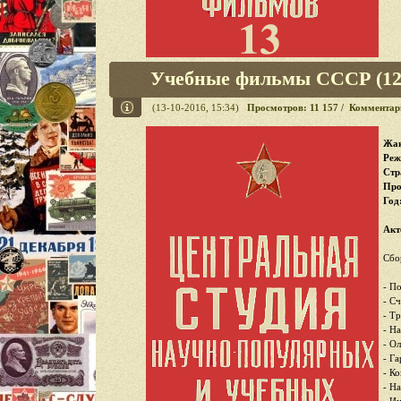
Учебные фильмы СССР (12 
(13-10-2016, 15:34)
Просмотров: 11 157 / Комментар
Жан
Реж
Стр
Про
Год
Акт
Сбо
- П
- С
- Т
- Н
- О
- Г
- К
- Н