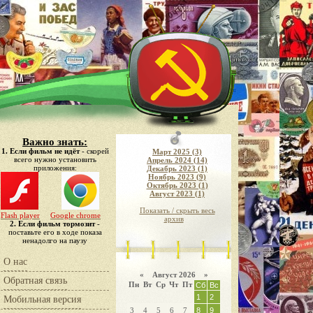
Важно знать:
1. Если фильм не идёт
- скорей
Март 2025 (3)
всего нужно установить
Апрель 2024 (14)
приложения:
Декабрь 2023 (1)
Ноябрь 2023 (9)
Октябрь 2023 (1)
Август 2023 (1)
Показать / скрыть весь
Flash player
Google chrome
архив
2. Если фильм тормозит
-
поставьте его в ходе показа
ненадолго на паузу
О нас
«
Август 2026 »
Обратная связь
Пн
Вт
Ср
Чт
Пт
Сб
Вс
1
2
Мобильная версия
3
4
5
6
7
8
9