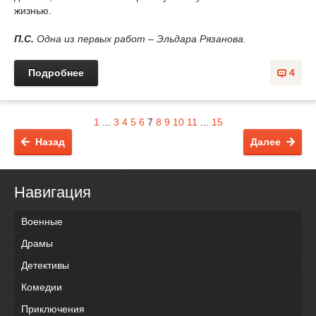
жизнью.
П.С.
Одна из первых работ – Эльдара Рязанова.
Подробнее
4
1
...
3
4
5
6
7
8
9
10
11
...
15
Назад
Далее
Навигация
Военные
Драмы
Детективы
Комедии
Приключения