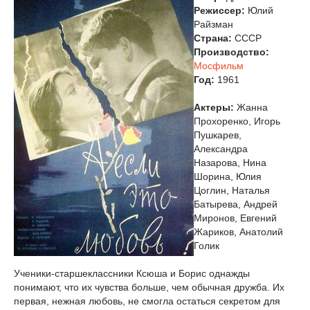
Режиссер:
Юлий
Райзман
Страна:
СССР
Производство:
Мосфильм
Год:
1961
Актеры:
Жанна
Прохоренко, Игорь
Пушкарев,
Александра
Назарова, Нина
Шорина, Юлия
Цоглин, Наталья
Батырева, Андрей
Миронов, Евгений
Жариков, Анатолий
Голик
Ученики-старшеклассники Ксюша и Борис однажды
понимают, что их чувства больше, чем обычная дружба. Их
первая, нежная любовь, не смогла остаться секретом для