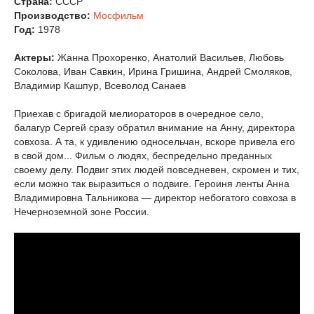
Страна:
СССР
Производство:
Мосфильм
Год:
1978
Актеры:
Жанна Прохоренко, Анатолий Васильев, Любовь
Соколова, Иван Савкин, Ирина Гришина, Андрей Смоляков,
Владимир Кашпур, Всеволод Санаев
Приехав с бригадой мелиораторов в очередное село,
балагур Сергей сразу обратил внимание на Анну, директора
совхоза. А та, к удивлению односельчан, вскоре привела его
в свой дом... Фильм о людях, беспредельно преданных
своему делу. Подвиг этих людей повседневен, скромен и тих,
если можно так выразиться о подвиге. Героиня ленты Анна
Владимировна Тальникова — директор небогатого совхоза в
Нечерноземной зоне России.