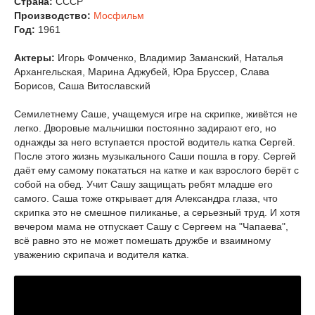
Страна:
СССР
Производство:
Мосфильм
Год:
1961
Актеры:
Игорь Фомченко, Владимир Заманский, Наталья
Архангельская, Марина Аджубей, Юра Бруссер, Слава
Борисов, Саша Витославский
Семилетнему Саше, учащемуся игре на скрипке, живётся не
легко. Дворовые мальчишки постоянно задирают его, но
однажды за него вступается простой водитель катка Сергей.
После этого жизнь музыкального Саши пошла в гору. Сергей
даёт ему самому покататься на катке и как взрослого берёт с
собой на обед. Учит Сашу защищать ребят младше его
самого. Саша тоже открывает для Александра глаза, что
скрипка это не смешное пиликанье, а серьезный труд. И хотя
вечером мама не отпускает Сашу с Сергеем на "Чапаева",
всё равно это не может помешать дружбе и взаимному
уважению скрипача и водителя катка.