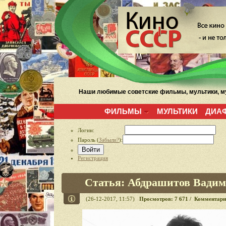
Наши любимые советские фильмы, мультики, му
ФИЛЬМЫ
МУЛЬТИКИ
ДИА
Логин:
Пароль (
Забыли?
):
Войти
Регистрация
Статья: Абдрашитов Вади
(26-12-2017, 11:57)
Просмотров: 7 671 / Комментари