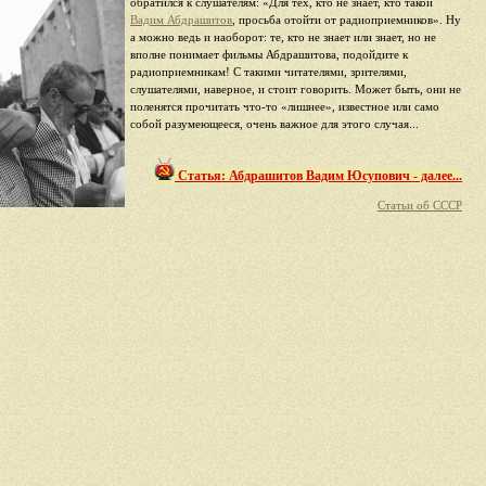
обратился к слушателям: «Для тех, кто не знает, кто такой
Вадим Абдрашитов
, просьба отойти от радиоприемников». Ну
а можно ведь и наоборот: те, кто не знает или знает, но не
вполне понимает фильмы Абдрашитова, подойдите к
радиоприемникам! С такими читателями, зрителями,
слушателями, наверное, и стоит говорить. Может быть, они не
поленятся прочитать что-то «лишнее», известное или само
собой разумеющееся, очень важное для этого случая...
Статья: Абдрашитов Вадим Юсупович - далее...
Статьи об СССР