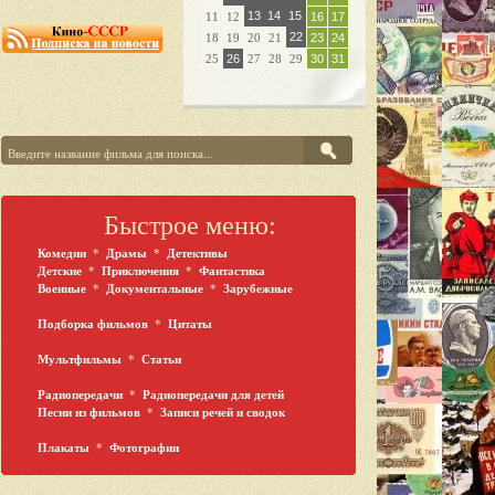
13
14
15
11
12
16
17
22
18
19
20
21
23
24
25
26
27
28
29
30
31
Быстрое меню:
Комедии
*
Драмы
*
Детективы
Детские
*
Приключения
*
Фантастика
Военные
*
Документальные
*
Зарубежные
Подборка фильмов
*
Цитаты
Мультфильмы
*
Статьи
Радиопередачи
*
Радиопередачи для детей
Песни из фильмов
*
Записи речей и сводок
Плакаты
*
Фотографии