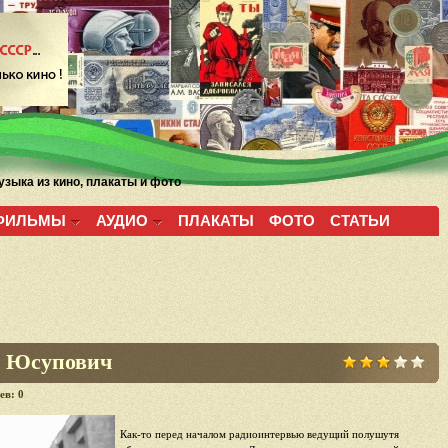
зыка из кино, плакаты и фото
ФИЛЬМЫ
АУДИО
ПЛАКАТЫ
ФОТО
СТАТЬИ
м Юсупович
ев: 0
Как-то перед началом радиоинтервью ведущий полушутя