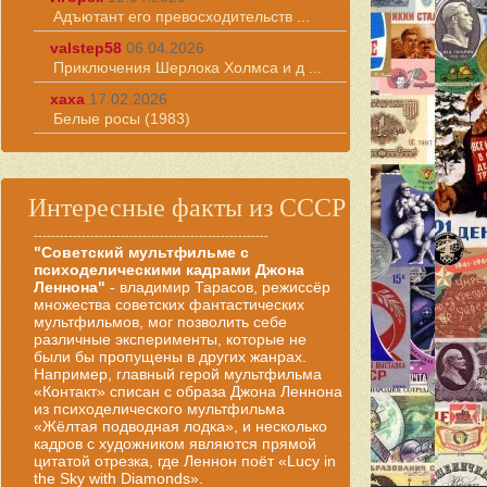
Адъютант его превосходительств ...
valstep58
06.04.2026
Приключения Шерлока Холмса и д ...
хаха
17.02.2026
Белые росы (1983)
Интересные факты из СССР
------------------------------------------------------
"Советский мультфильме с
психоделическими кадрами Джона
Леннона"
- владимир Тарасов, режиссёр
множества советских фантастических
мультфильмов, мог позволить себе
различные эксперименты, которые не
были бы пропущены в других жанрах.
Например, главный герой мультфильма
«Контакт» списан с образа Джона Леннона
из психоделического мультфильма
«Жёлтая подводная лодка», и несколько
кадров с художником являются прямой
цитатой отрезка, где Леннон поёт «Lucy in
the Sky with Diamonds».