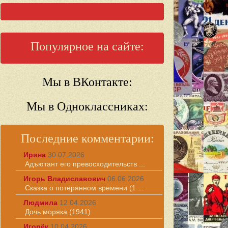
Популярное на сайте:
Мы в ВКонтакте:
Мы в Одноклассниках:
Последние комментарии:
Ирина
30.07.2026
Адъютант его превосходительств ...
Игорь Владиславович
06.06.2026
Сказка о потерянном времени (1 ...
Людмила
12.04.2026
Дочь моряка (1941)
Игорёк
10.04.2026