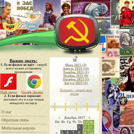
Важно знать:
1. Если фильм не идёт
- скорей
Март 2025 (3)
всего нужно установить
Апрель 2024 (14)
приложения:
Декабрь 2023 (1)
Ноябрь 2023 (9)
Октябрь 2023 (1)
Август 2023 (1)
Показать / скрыть весь
Flash player
Google chrome
архив
2. Если фильм тормозит
-
поставьте его в ходе показа
ненадолго на паузу
О нас
«
Декабрь 2017
»
Обратная связь
Пн
Вт
Ср
Чт
Пт
Сб
Вс
1
2
3
Мобильная версия
5
6
7
8
4
9
10