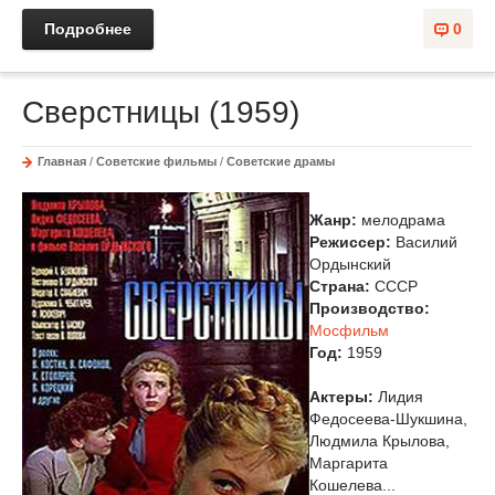
Подробнее
0
Сверстницы (1959)
Главная
/
Советские фильмы
/
Советские драмы
Жанр:
мелодрама
Режиссер:
Василий
Ордынский
Страна:
СССР
Производство:
Мосфильм
Год:
1959
Актеры:
Лидия
Федосеева-Шукшина,
Людмила Крылова,
Маргарита
Кошелева...