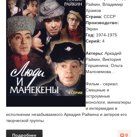
Райкин, Владимир
Храмов
Страна:
СССР
Производство:
Экран
Год:
1974-1975
Cерий:
4
Актеры:
Аркадий
Райкин, Виктория
Горшенина, Ольга
Малоземова...
Фильм - сериал.
Смешные и
остроумные
монологи, миниатюры
и интермедии в
исполнении незабываемого Аркадия Райкина и актеров его
творческой группы.
Подробнее
0