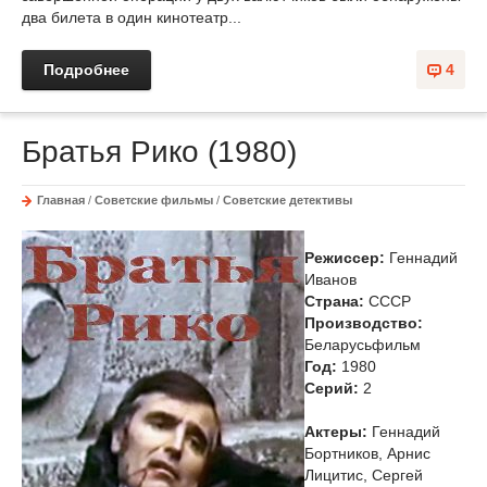
два билета в один кинотеатр...
Подробнее
4
Братья Рико (1980)
Главная
/
Советские фильмы
/
Советские детективы
Режиссер:
Геннадий
Иванов
Страна:
СССР
Производство:
Беларусьфильм
Год:
1980
Cерий:
2
Актеры:
Геннадий
Бортников, Арнис
Лицитис, Сергей