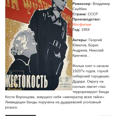
Режиссер:
Владимир
Скуйбин
Страна:
СССР
Производство:
Мосфильм
Год:
1959
Актеры:
Георгий
Юматов, Борис
Андреев, Николай
Крючков...
Фильм снят о начале
1920?х годов, глухой
сибирский городишко
Дудари. Округу на
сколько хватит глаз
терроризирует банда
Кости Воронцова, зовущего себя «император всея тайги».
Ликвидации банды поручена на дударевский уголовный
розыск.