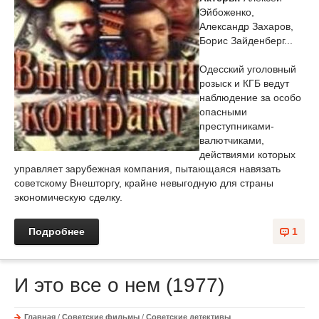
Эйбоженко,
Александр Захаров,
Борис Зайденберг...
Одесский уголовный
розыск и КГБ ведут
наблюдение за особо
опасными
преступниками-
валютчиками,
действиями которых
управляет зарубежная компания, пытающаяся навязать
советскому Внешторгу, крайне невыгодную для страны
экономическую сделку.
Подробнее
1
И это все о нем (1977)
Главная
/
Советские фильмы
/
Советские детективы