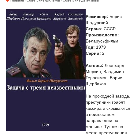
Главная
/
Советские фильмы
/
Советские детективы
Режиссер:
Борис
Шадурский
Страна:
СССР
Производство:
Беларусьфильм
Год:
1979
Cерий:
2
Актеры:
Леонхард
Мерзин, Владимир
Герасимов, Борис
Щербаков...
На проходной завода,
преступники грабят
кассира и скрываются
в неизвестном
направлении на
машине. Тут же на
место преступления