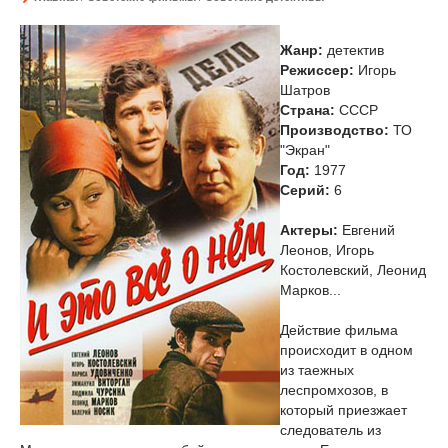
Жанр:
детектив
Режиссер:
Игорь
Шатров
Страна:
СССР
Производство:
ТО
"Экран"
Год:
1977
Cерий:
6
Актеры:
Евгений
Леонов, Игорь
Костолевский, Леонид
Марков...
Действие фильма
происходит в одном
из таежных
леспромхозов, в
который приезжает
следователь из