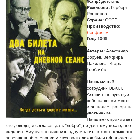
Жанр:
детектив
Режиссер:
Герберт
Раппапорт
Страна:
СССР
Производство:
Ленфильм
Год:
1966
Актеры:
Александр
Збруев, Земфира
Цахилова, Игорь
Горбачёв...
Начинающий
сотрудник ОБХСС
Алешин, не чувствует
себя на своем месте
и он подает рапорт на
увольнение.
Начальник принимает
его доводы, и согласен дать "добро", но дает ему последнее
задание. Ему нужно выяснить одну мелочь, в ходе только что
завершенной операции у двух валютчиков были обнаружены