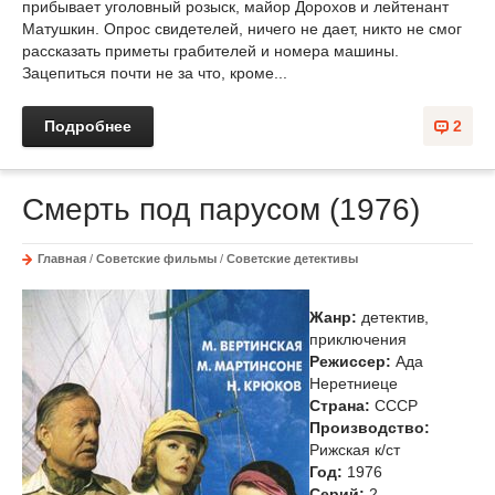
прибывает уголовный розыск, майор Дорохов и лейтенант
Матушкин. Опрос свидетелей, ничего не дает, никто не смог
рассказать приметы грабителей и номера машины.
Зацепиться почти не за что, кроме...
Подробнее
2
Смерть под парусом (1976)
Главная
/
Советские фильмы
/
Советские детективы
Жанр:
детектив,
приключения
Режиссер:
Ада
Неретниеце
Страна:
СССР
Производство:
Рижская к/ст
Год:
1976
Cерий:
2