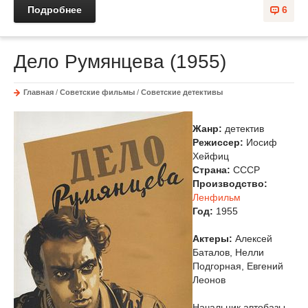
Подробнее
6
Дело Румянцева (1955)
Главная
/
Советские фильмы
/
Советские детективы
Жанр:
детектив
Режиссер:
Иосиф
Хейфиц
Страна:
СССР
Производство:
Ленфильм
Год:
1955
Актеры:
Алексей
Баталов, Нелли
Подгорная, Евгений
Леонов
Начальник автобазы