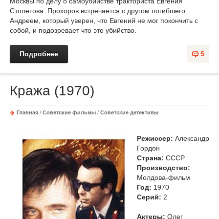
Москвы по делу о самоубийстве тракториста Евгения
Столетова. Прохоров встречается с другом погибшего
Андреем, который уверен, что Евгений не мог покончить с
собой, и подозревает что это убийство.
Подробнее
5
Кража (1970)
Главная
/
Советские фильмы
/
Советские детективы
Режиссер:
Александр
Гордон
Страна:
СССР
Производство:
Молдова-фильм
Год:
1970
Cерий:
2
Актеры:
Олег