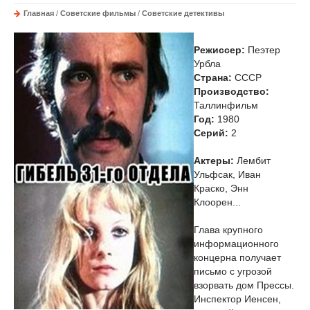
Главная
/
Советские фильмы
/
Советские детективы
Режиссер:
Пеэтер
Урбла
Страна:
СССР
Производство:
Таллинфильм
Год:
1980
Cерий:
2
Актеры:
Лембит
Ульфсак, Иван
Краско, Энн
Клоорен...
Глава крупного
информационного
концерна получает
письмо с угрозой
взорвать дом Прессы.
Инспектор Иенсен,