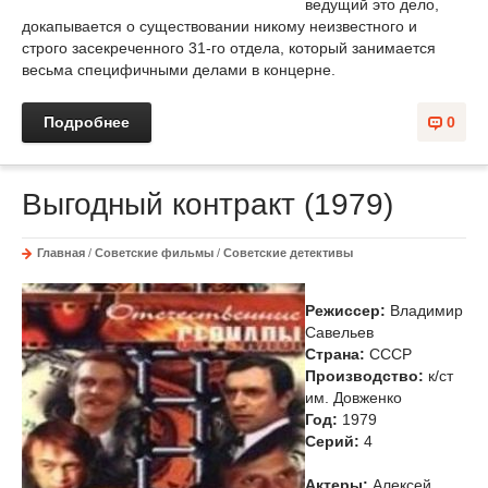
ведущий это дело,
докапывается о существовании никому неизвестного и
строго засекреченного 31-го отдела, который занимается
весьма специфичными делами в концерне.
Подробнее
0
Выгодный контракт (1979)
Главная
/
Советские фильмы
/
Советские детективы
Режиссер:
Владимир
Савельев
Страна:
СССР
Производство:
к/ст
им. Довженко
Год:
1979
Cерий:
4
Актеры:
Алексей