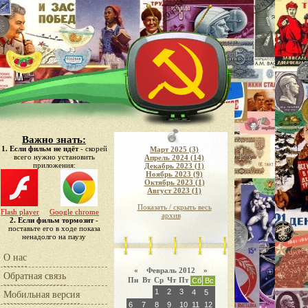
Важно знать:
1. Если фильм не идёт
- скорей
Март 2025 (3)
всего нужно установить
Апрель 2024 (14)
приложения:
Декабрь 2023 (1)
Ноябрь 2023 (9)
Октябрь 2023 (1)
Август 2023 (1)
Показать / скрыть весь
Flash player
Google chrome
архив
2. Если фильм тормозит
-
поставьте его в ходе показа
ненадолго на паузу
О нас
«
Февраль 2012
»
Обратная связь
Пн
Вт
Ср
Чт
Пт
Сб
Вс
1
2
3
4
5
Мобильная версия
6
7
8
9
10
11
12