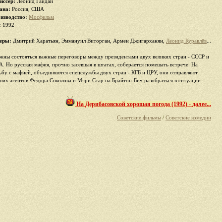
иссер:
Леонид Гайдай
ана:
Россия, США
изводство:
Мосфильм
:
1992
еры:
Дмитрий Харатьян, Эммануил Виторган, Армен Джигарханян,
Леонид Куравлёв
...
жны состояться важные переговоры между президентами двух великих стран - СССР и
. Но русская мафия, прочно засевшая в штатах, соберается помешать встрече. На
ьбу с мафией, объединяются спецслужбы двух стран - КГБ и ЦРУ, они отправляют
ших агентов Федора Соколова и Мэри Стар на Брайтон-Бич разобраться в ситуации...
На Дерибасовской хорошая погода (1992) - далее...
Советские фильмы
/
Советские комедии