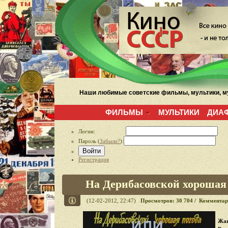
Наши любимые советские фильмы, мультики, му
ФИЛЬМЫ
МУЛЬТИКИ
ДИА
Логин:
Пароль (
Забыли?
):
Войти
Регистрация
На Дерибасовской хорошая 
(12-02-2012, 22:47)
Просмотров: 30 704 / Комментар
Жан