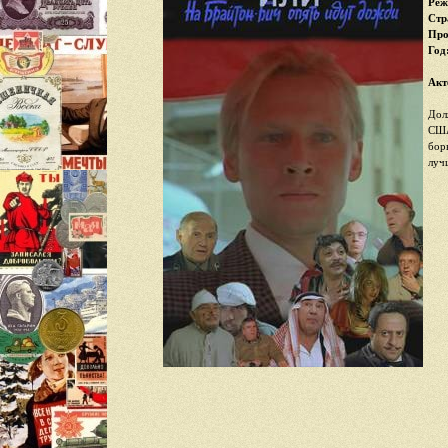
Реж
Стр
Про
Год
Акт
Дол
США
бор
луч