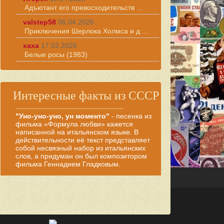
Адъютант его превосходительств ...
valstep58
06.04.2026
Приключения Шерлока Холмса и д ...
хаха
17.02.2026
Белые росы (1983)
Интересные факты из СССР
------------------------------------------------------
"Уно-уно-уно, ун моменто"
- песенка из
фильма «Формула любви» кажется
написанной на итальянском языке. В
действительности её текст представляет
собой несвязный набор из итальянских
слов, а придуман он был композитором
фильма Геннадием Гладковым.