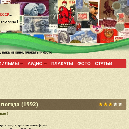
зыка из кино, плакаты и фото
ФИЛЬМЫ
АУДИО
ПЛАКАТЫ
ФОТО
СТАТЬИ
погода (1992)
иев: 0
р:
комедия, криминальный фильм