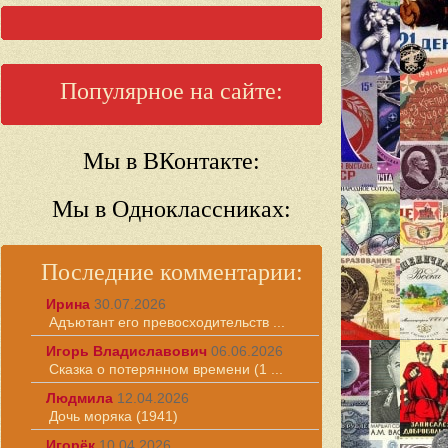
Популярное на сайте:
Мы в ВКонтакте:
Мы в Одноклассниках:
Последние комментарии:
Ирина
30.07.2026
Адъютант его превосходительств ...
Игорь Владиславович
06.06.2026
Сказка о потерянном времени (1 ...
Людмила
12.04.2026
Дочь моряка (1941)
Игорёк
10.04.2026