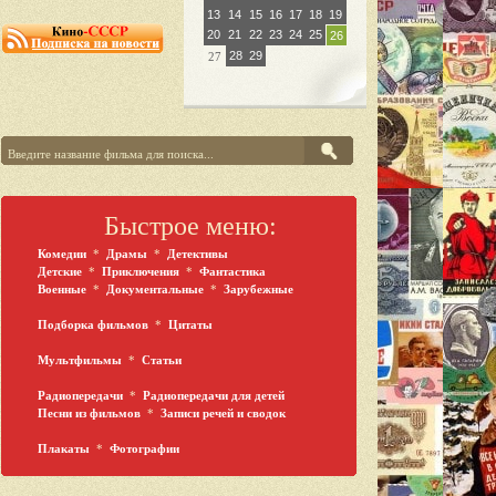
13
14
15
16
17
18
19
20
21
22
23
24
25
26
28
29
27
Быстрое меню:
Комедии
*
Драмы
*
Детективы
Детские
*
Приключения
*
Фантастика
Военные
*
Документальные
*
Зарубежные
Подборка фильмов
*
Цитаты
Мультфильмы
*
Статьи
Радиопередачи
*
Радиопередачи для детей
Песни из фильмов
*
Записи речей и сводок
Плакаты
*
Фотографии