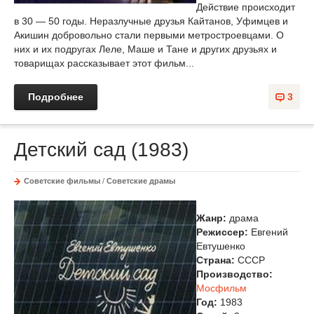
Действие происходит
в 30 — 50 годы. Неразлучные друзья Кайтанов, Уфимцев и
Акишин добровольно стали первыми метростроевцами. О
них и их подругах Леле, Маше и Тане и других друзьях и
товарищах рассказывает этот фильм...
Подробнее
3
Детский сад (1983)
Советские фильмы
/
Советские драмы
Жанр:
драма
Режиссер:
Евгений
Евтушенко
Страна:
СССР
Производство:
Мосфильм
Год:
1983