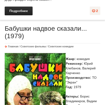
Подробнее
2
Бабушки надвое сказали...
(1979)
Главная
/
Советские фильмы
/
Советские комедии
Жанр:
комедия
Режиссер:
Юрий
Клебанов, Валерий
Харченко
Производство:
ТО
"Экран"
Год:
1979
Актеры:
Борис
Владимиров, Вадим