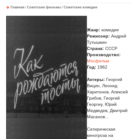
Главная
/
Советские фильмы
/
Советские комедии
Жанр:
комедия
Режиссер:
Андрей
Тутышкин
Страна:
СССР
Производство:
Мосфильм
Год:
1962
Актеры:
Георгий
Вицин, Леонид
Харитонов, Алексей
Грибов, Георгий
Георгиу, Юрий
Медведев, Дмитрий
Масанов...
Сатирическая
киногроза на