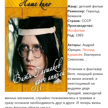
Жанр:
детский фильм
Режиссер:
Геральд
Бежанов
Страна:
СССР
Производство:
Мосфильм
Год:
1983
Актеры:
Андрей
Юрицин,
Леонид
Куравлёв
, Екатерина
Симонова...
Отличник и фантазер
Витя, пишущий роман
из жизни апачей, и
неистощимый на
выдумки дядя
Аркадий, завсегдатай
винных магазинов, случайно познакомились в трамвае и
сразу осознали необходимость друг в друге. И теперь жизнь
дяди Аркадия обрела смысл...