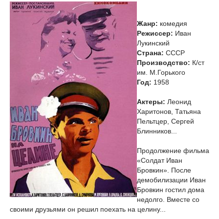
Жанр:
комедия
Режиссер:
Иван
Лукинский
Страна:
СССР
Производство:
К/ст
им. М.Горького
Год:
1958
Актеры:
Леонид
Харитонов, Татьяна
Пельтцер, Сергей
Блинников...
Продолжение фильма
«Солдат Иван
Бровкин». После
демобилизации Иван
Бровкин гостил дома
недолго. Вместе со
своими друзьями он решил поехать на целину...