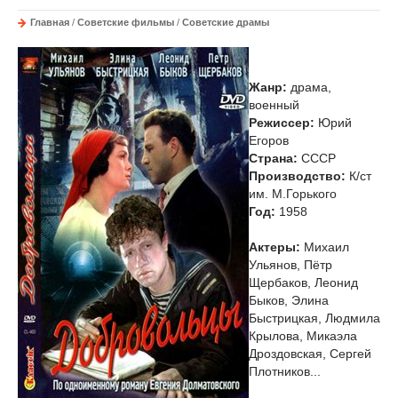
Главная
/
Советские фильмы
/
Советские драмы
Жанр:
драма,
военный
Режиссер:
Юрий
Егоров
Страна:
СССР
Производство:
К/ст
им. М.Горького
Год:
1958
Актеры:
Михаил
Ульянов, Пётр
Щербаков, Леонид
Быков, Элина
Быстрицкая, Людмила
Крылова, Микаэла
Дроздовская, Сергей
Плотников...