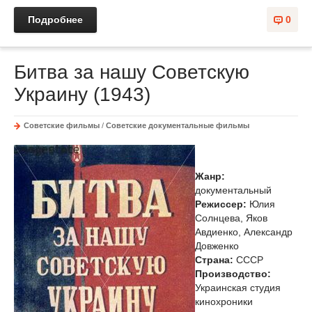
Подробнее
0
Битва за нашу Советскую
Украину (1943)
Советские фильмы
/
Советские документальные фильмы
Жанр:
документальный
Режиссер:
Юлия
Солнцева, Яков
Авдиенко, Александр
Довженко
Страна:
СССР
Производство:
Украинская студия
кинохроники