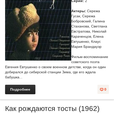
Cерий:
2
Актеры:
Сережа
Гусак, Сережа
Бобровский, Галина
Стаханова, Светлана
Евстратова, Николай
Караченцов, Елена
Евтушенко, Клаус
Мария Брандауэр
Фильм-воспоминание
советского поэта
Евгения Евтушенко о своем военном детстве, когда он один
добирался до сибирской станции Зима, где его ждала
бабушка...
Подробнее
0
Как рождаются тосты (1962)