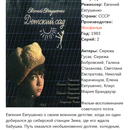
Режиссер:
Евгений
Евтушенко
Страна:
СССР
Производство:
Мосфильм
Год:
1983
Cерий:
2
Актеры:
Сережа
Гусак, Сережа
Бобровский, Галина
Стаханова, Светлана
Евстратова, Николай
Караченцов, Елена
Евтушенко, Клаус
Мария Брандауэр
Фильм-воспоминание
советского поэта
Евгения Евтушенко о своем военном детстве, когда он один
добирался до сибирской станции Зима, где его ждала
бабушка. Путь оказался необыкновенно долгим, холодным,