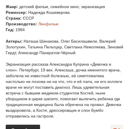
Жанр:
детский фильм, семейное кино, экранизация
Режиссер:
Надежда Кошеверова
Страна:
СССР
Производство:
Ленфильм
Год:
1984
Актеры:
Наташа Шинакова, Олег Басилашвили, Валерий
Золотухин, Татьяна Пельтцер, Светлана Немоляева, Зиновий
Гердт, Александр Панкратов-Чёрный
Экранизация рассказа Александра Куприна «Девочка и
слон». Петербург, 19 век. Алексаша, дочка именитого врача,
заболела не известной болезнью, её симптоматика
настолько не похожа ни на что, что и её папа, ни его коллеги
врачи не могут поставить диагноз. Лишь удивительная
встреча с бывшим медиком-студентом Костей, ныне
уборщиком в цирке шапито, помогает вылечить ребенка где
традиционная медицина была обречена на провал. Девочка
выздоровела, а Костя, дрессировщик и слон Бумбо
отправились на гастроли.