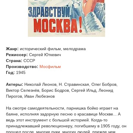
Жанр:
исторический фильм, мелодрама
Режиссер:
Сергей Юткевич
Страна:
СССР
Производство:
Мосфильм
Год:
1945
Актеры:
Николай Леонов, Н. Стравинская, Олег Бобров,
Виктор Селезнёв, Борис Бодров, Сергей Ильд, Леонид
Пирогов, Иван Любезнов
На смотре самодеятельности, парнишка бойко играет на
баяне, исполняя задорную песню о красавице Москве... А
ведь этот инструмент с большой историей. Когда-то
принадлежавший революционеру, погибшему в 1905 году, он
прошел после, многие руки, многих людей, прежде чем