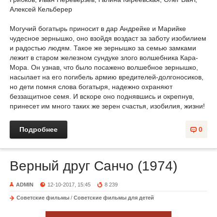
Алексей Кельберер
Могучий богатырь приносит в дар Андрейке и Марийке
чудесное зернышко, оно взойдя воздаст за заботу изобилием
и радостью людям. Такое же зернышко за семью замками
лежит в старом железном сундуке злого волшебника Кара-
Мора. Он узнав, что было посажено волшебное зернышко,
насылает на его погибель армию вредителей-долгоносиков,
но дети помня слова богатыря, надежно охраняют
беззащитное семя. И вскоре оно поднявшись и окрепнув,
принесет им много таких же зерен счастья, изобилия, жизни!
Подробнее
0
Верный друг Санчо (1974)
ADMIN
12-10-2017, 15:45
8 239
Советские фильмы
/
Советские фильмы для детей