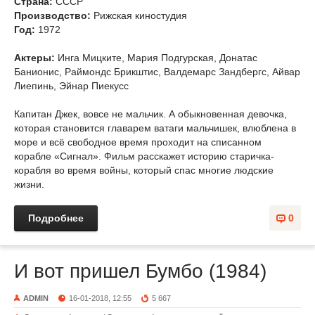
Страна:
СССР
Производство:
Рижская киностудия
Год:
1972
Актеры:
Инга Мицките, Мария Подгурская, Донатас
Банионис, Раймондс Брикштис, Валдемарс Зандбергс, Айвар
Лиепинь, Эйнар Пиекусс
Капитан Джек, вовсе не мальчик. А обыкновенная девочка,
которая становится главарем ватаги мальчишек, влюблена в
море и всё свободное время проходит на списанном
корабле «Сигнал». Фильм расскажет историю старичка-
корабля во время войны, который спас многие людские
жизни.
Подробнее
0
И вот пришел Бумбо (1984)
ADMIN
16-01-2018, 12:55
5 667