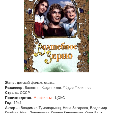
Жанр:
детский фильм, сказка
Режиссер:
Валентин Кадочников, Фёдор Филиппов
Страна:
СССР
Производство:
Мосфильм
- ЦОКС
Год:
1941
Актеры:
Владимир Тумаларьянц, Нина Заварова, Владимир
Грибков, Иван Переверзев, Галина Киреевская, Олег Бант,