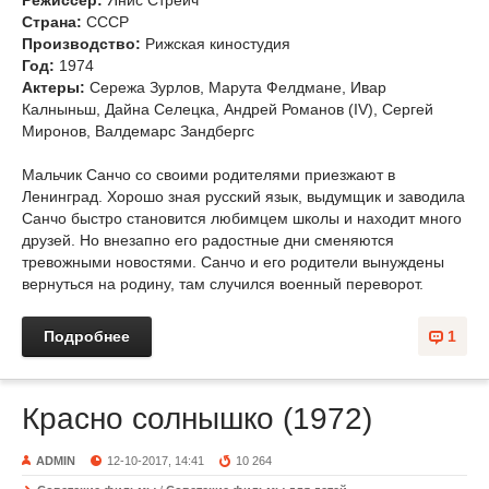
Режиссер:
Янис Стрейч
Страна:
СССР
Производство:
Рижская киностудия
Год:
1974
Актеры:
Сережа Зурлов, Марута Фелдмане, Ивар
Калныньш, Дайна Селецка, Андрей Романов (IV), Сергей
Миронов, Валдемарс Зандбергс
Мальчик Санчо со своими родителями приезжают в
Ленинград. Хорошо зная русский язык, выдумщик и заводила
Санчо быстро становится любимцем школы и находит много
друзей. Но внезапно его радостные дни сменяются
тревожными новостями. Санчо и его родители вынуждены
вернуться на родину, там случился военный переворот.
Подробнее
1
Красно солнышко (1972)
ADMIN
12-10-2017, 14:41
10 264