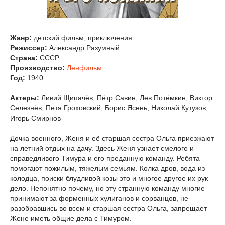
Жанр:
детский фильм, приключения
Режиссер:
Александр Разумный
Страна:
СССР
Производство:
Ленфильм
Год:
1940
Актеры:
Ливий Щипачёв, Пётр Савин, Лев Потёмкин, Виктор
Селезнёв, Петя Гроховский, Борис Ясень, Николай Кутузов,
Игорь Смирнов
Дочка военного, Женя и её старшая сестра Ольга приезжают
на летний отдых на дачу. Здесь Женя узнает смелого и
справедливого Тимура и его преданную команду. Ребята
помогают пожилым, тяжелым семьям. Колка дров, вода из
колодца, поиски блудливой козы это и многое другое их рук
дело. Непонятно почему, но эту странную команду многие
принимают за форменных хулиганов и сорванцов, не
разобравшись во всем и старшая сестра Ольга, запрещает
Жене иметь общие дела с Тимуром.