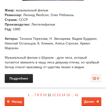
Жанр:
музыкальный фильм
Режиссер:
Леонид Якобсон, Олег Рябоконь
Страна:
СССР
Производство:
Лентелефильм
Год:
1980
Актеры:
Татьяна Терехова, Н. Звонарева, Вадим Бударин,
Николай Остальцов, Б. Клемин, Алиса Строгая, Армен
Мирзоян
Музыкальный фильм о Шурале - духе леса, который
пытается заманить в чащу леса девушку-птичку, но храбрый
батыр спасет красавицу от царства леших и ведьм.
Подробнее
0
1
...
7
8
9
10
11
12
13
14
15
...
41
Назад
Далее