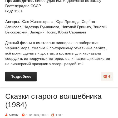
Производство:
Киностудия им. А. Довженко по заказу
Гостелерадио СССР
Год:
1981
Актеры:
Юля Животворова, Юра Прохода, Серёжа
Алексеев, Надежда Румянцева, Николай Гринько, Зиновий
Высоковский, Валерий Носик, Юрий Саранцев
Детский фильм о сметливых пионерах на побережье
Черного моря. Умелые и по-хорошему отчаянные ребята,
всё могут сделать и досттаь, и костюмы для карнавала
соорудить из подручных материалов, и настоящих артистов
на пионерский праздник в лагерь раздобыть!
Подробнее
4
Сказки старого волшебника
(1984)
ADMIN
3-10-2019, 09:51
4 389