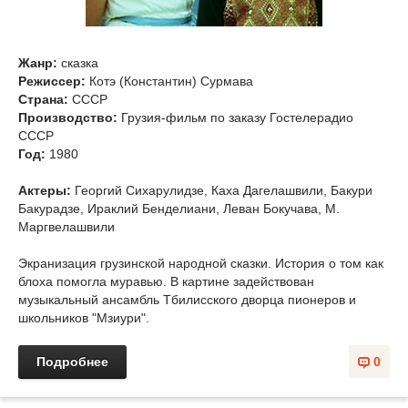
Жанр:
сказка
Режиссер:
Котэ (Константин) Сурмава
Страна:
СССР
Производство:
Грузия-фильм по заказу Гостелерадио
СССР
Год:
1980
Актеры:
Георгий Сихарулидзе, Каха Дагелашвили, Бакури
Бакурадзе, Ираклий Бенделиани, Леван Бокучава, М.
Маргвелашвили
Экранизация грузинской народной сказки. История о том как
блоха помогла муравью. В картине задействован
музыкальный ансамбль Тбилисского дворца пионеров и
школьников "Мзиури".
Подробнее
0