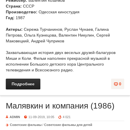
Режиссер:
Валентин Козачков
Страна:
СССР
Производство:
Одесская киностудия
Год:
1987
Актеры:
Сережа Турчанинов, Руслан Чунаев, Галина
Петрова, Ольга Кузнецова, Валентин Никулин, Сергей
Маковецкий, Андрей Чуприков
Захватывающая история двух веселых друзей-балагуров
Миши и Коли. Фильм наполнен прекрасной музыкой в
исполнении Большого детского хора Центрального
телевидения и Всесоюзного радио.
Подробнее
0
Малявкин и компания (1986)
ADMIN
11-09-2019, 10:05
4 021
Советские фильмы
/
Советские фильмы для детей