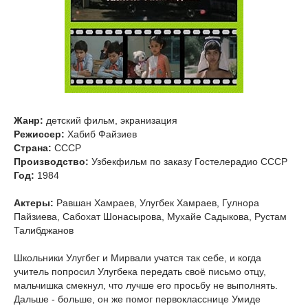
Жанр:
детский фильм, экранизация
Режиссер:
Хабиб Файзиев
Страна:
СССР
Производство:
Узбекфильм по заказу Гостелерадио СССР
Год:
1984
Актеры:
Равшан Хамраев, Улугбек Хамраев, Гулнора
Пайзиева, Сабохат Шонасырова, Мухайе Садыкова, Рустам
Талибджанов
Школьники Улугбег и Мирвали учатся так себе, и когда
учитель попросил Улугбека передать своё письмо отцу,
мальчишка смекнул, что лучше его просьбу не выполнять.
Дальше - больше, он же помог первокласснице Умиде