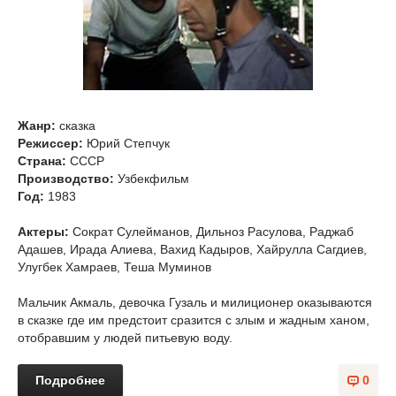
Жанр:
сказка
Режиссер:
Юрий Степчук
Страна:
СССР
Производство:
Узбекфильм
Год:
1983
Актеры:
Сократ Сулейманов, Дильноз Расулова, Раджаб
Адашев, Ирада Алиева, Вахид Кадыров, Хайрулла Сагдиев,
Улугбек Хамраев, Теша Муминов
Мальчик Акмаль, девочка Гузаль и милиционер оказываются
в сказке где им предстоит сразится с злым и жадным ханом,
отобравшим у людей питьевую воду.
Подробнее
0