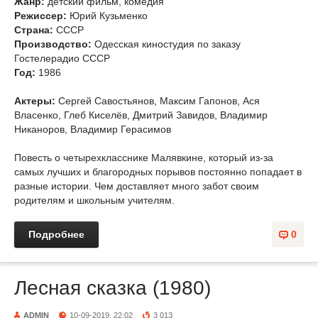
Жанр:
детский фильм, комедия
Режиссер:
Юрий Кузьменко
Страна:
СССР
Производство:
Одесская киностудия по заказу
Гостелерадио СССР
Год:
1986
Актеры:
Сергей Савостьянов, Максим Гапонов, Ася
Власенко, Глеб Киселёв, Дмитрий Завидов, Владимир
Никаноров, Владимир Герасимов
Повесть о четырехкласснике Малявкине, который из-за
самых лучших и благородных порывов постоянно попадает в
разные истории. Чем доставляет много забот своим
родителям и школьным учителям.
Подробнее
0
Лесная сказка (1980)
ADMIN
10-09-2019, 22:02
3 013