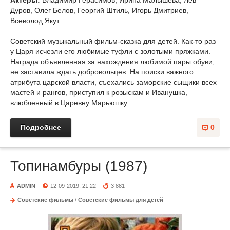
Актеры:
Владимир Герасимов, Ирина Малышева, Лев
Дуров, Олег Белов, Георгий Штиль, Игорь Дмитриев,
Всеволод Якут
Советский музыкальный фильм-сказка для детей. Как-то раз
у Царя исчезли его любимые туфли с золотыми пряжками.
Награда объявленная за нахождения любимой пары обуви,
не заставила ждать добровольцев. На поиски важного
атрибута царской власти, съехались заморские сыщики всех
мастей и рангов, приступил к розыскам и Иванушка,
влюбленный в Царевну Марьюшку.
Подробнее
0
Топинамбуры (1987)
ADMIN
12-09-2019, 21:22
3 881
Советские фильмы
/
Советские фильмы для детей