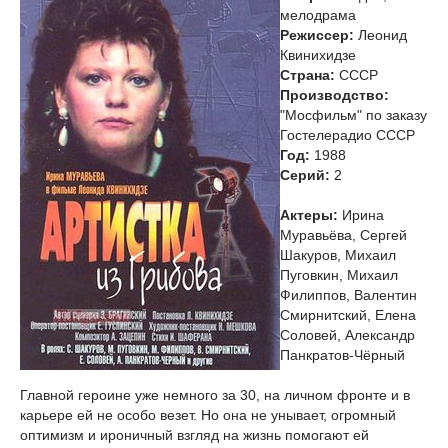
мелодрама
Режиссер:
Леонид
Квинихидзе
Страна:
СССР
Производство:
"Мосфильм" по заказу
Гостелерадио СССР
Год:
1988
Cерий:
2
Актеры:
Ирина
Муравьёва, Сергей
Шакуров, Михаил
Пуговкин, Михаил
Филиппов, Валентин
Смирнитский, Елена
Соловей, Александр
Панкратов-Чёрный
Главной героине уже немного за 30, на личном фронте и в
карьере ей не особо везет. Но она не унывает, огромный
оптимизм и ироничный взгляд на жизнь помогают ей