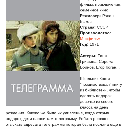
фильм, приключения,
семейное кино
Режиссер:
Ролан
Быков
Страна:
СССР
Производство:
Мосфильм
Год:
1971
Актеры:
Таня
Гришина, Сережа
Воинов, Егор Коган...
Школьник Костя
"позаимствовал" книгу
из библиотеки, чтобы
сделать подарок
девочке из своего
класса на день
рождения. Каково же было их удивление, когда открыв
подарок, дети нашли там телеграмму. Ребята решают
отыскать адресата телеграммы которая была послана еще в