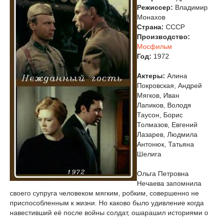
Режиссер:
Владимир
Монахов
Страна:
СССР
Производство:
Мосфильм
Год:
1972
Актеры:
Алина
Покровская, Андрей
Мягков, Иван
Лапиков, Володя
Таусон, Борис
Толмазов, Евгений
Лазарев, Людмила
Антонюк, Татьяна
Шелига
Ольга Петровна
Нечаева запомнила
своего супруга человеком мягким, робким, совершенно не
приспособленным к жизни. Но каково было удивление когда
навестивший её после войны солдат, ошарашил историями о