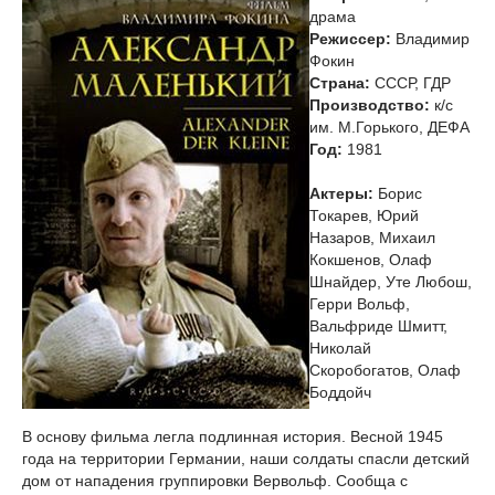
драма
Режиссер:
Владимир
Фокин
Страна:
CCСР, ГДР
Производство:
к/с
им. М.Горького, ДЕФА
Год:
1981
Актеры:
Борис
Токарев, Юрий
Назаров, Михаил
Кокшенов, Олаф
Шнайдер, Уте Любош,
Герри Вольф,
Вальфриде Шмитт,
Николай
Скоробогатов, Олаф
Боддойч
В основу фильма легла подлинная история. Весной 1945
года на территории Германии, наши солдаты спасли детский
дом от нападения группировки Вервольф. Сообща с