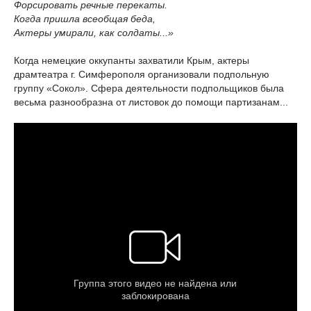
Форсировать речные перекаты.
Когда пришла всеобщая беда,
Актеры умирали, как солдаты...»
Когда немецкие оккупанты захватили Крым, актеры
драмтеатра г. Симферополя организовали подпольную
группу «Сокол». Сфера деятельности подпольщиков была
весьма разнообразна от листовок до помощи партизанам...