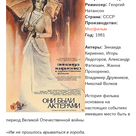
Режиссер:
Георгий
Натансон
Страна:
СССР
Производство:
Мосфильм
Год:
1981
Актеры:
Зинаида
Кириенко, Игорь
Ледогоров, Александр
Фатюшин, Жанна
Прохоренко,
Владимир Дружников,
Николай Волков
История фильма
основана на
настоящих событиях
имевших место быть в
период Великой Отечественной войны.
«Им не пришлось врываться в города,