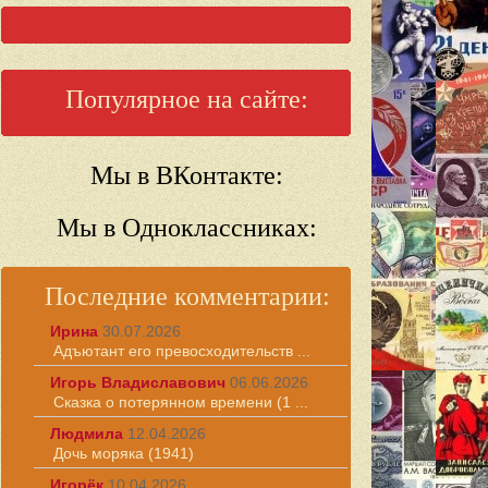
Популярное на сайте:
Мы в ВКонтакте:
Мы в Одноклассниках:
Последние комментарии:
Ирина
30.07.2026
Адъютант его превосходительств ...
Игорь Владиславович
06.06.2026
Сказка о потерянном времени (1 ...
Людмила
12.04.2026
Дочь моряка (1941)
Игорёк
10.04.2026