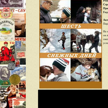
Реж
Стр
Про
Год
Акт
Пир
На 
он 
сне
усл