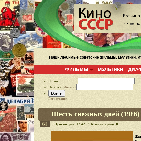
Наши любимые советские фильмы, мультики, му
ФИЛЬМЫ
МУЛЬТИКИ
ДИА
Логин:
Пароль (
Забыли?
):
Войти
Регистрация
Шесть снежных дней (1986)
Просмотров: 12 421 / Комментариев: 0
Жан