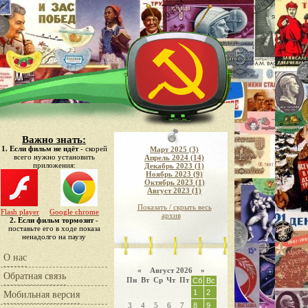
Важно знать:
1. Если фильм не идёт
- скорей
Март 2025 (3)
всего нужно установить
Апрель 2024 (14)
приложения:
Декабрь 2023 (1)
Ноябрь 2023 (9)
Октябрь 2023 (1)
Август 2023 (1)
Показать / скрыть весь
Flash player
Google chrome
архив
2. Если фильм тормозит
-
поставьте его в ходе показа
ненадолго на паузу
О нас
«
Август 2026 »
Обратная связь
Пн
Вт
Ср
Чт
Пт
Сб
Вс
1
2
Мобильная версия
3
4
5
6
7
8
9