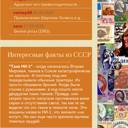
Адъютант его превосходительств ...
valstep58
06.04.2026
Приключения Шерлока Холмса и д ...
хаха
17.02.2026
Белые росы (1983)
Интересные факты из СССР
------------------------------------------------------
"Танк НИ-1"
- когда начиналась Вторая
Мировая, танков в Союзе катастрофически
не хватало. И поэтому под них
переделывали обычные тракторы. Их
просто обшивали броней. Когда была
стычка с румынами, в ход пошло около
двадцатки таких танков. Правда, они
скорее просто напугали противников воем
сирен и отсутствием света, так как те не
видели что это такое в темноте ночи. Эти
машины назвали НИ-1, что значило «на
испуг». На них еще часто крепили муляжи
тяжелых орудий.