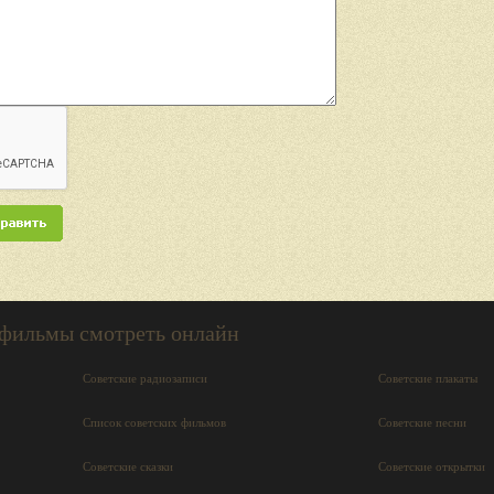
 фильмы смотреть онлайн
Советские радиозаписи
Советские плакаты
Список советских фильмов
Советские песни
Советские сказки
Советские открытки