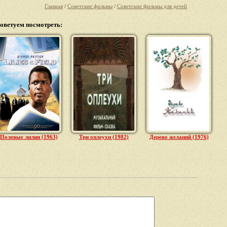
Главная
/
Советские фильмы
/
Советские фильмы для детей
оветуем посмотреть:
Полевые лилии (1963)
Три оплеухи (1982)
Дерево желаний (1976)