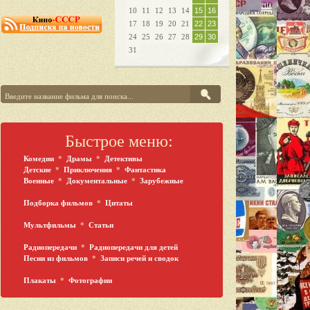
10
11
12
13
14
15
16
17
18
19
20
21
22
23
24
25
26
27
28
29
30
31
Быстрое меню:
Комедии
*
Драмы
*
Детективы
Детские
*
Приключения
*
Фантастика
Военные
*
Документальные
*
Зарубежные
Подборка фильмов
*
Цитаты
Мультфильмы
*
Статьи
Радиопередачи
*
Радиопередачи для детей
Песни из фильмов
*
Записи речей и сводок
Плакаты
*
Фотографии