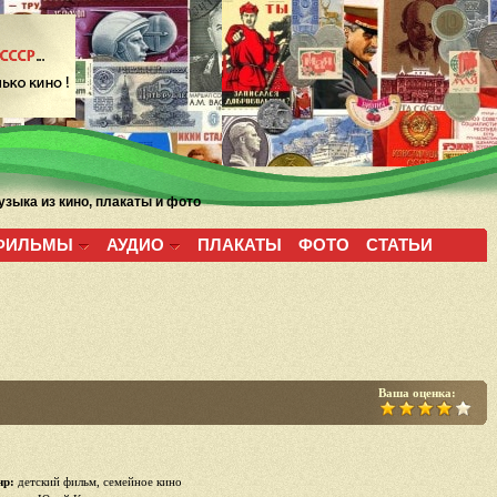
зыка из кино, плакаты и фото
ФИЛЬМЫ
АУДИО
ПЛАКАТЫ
ФОТО
СТАТЬИ
Ваша оценка:
р:
детский фильм, семейное кино