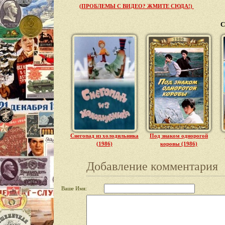
(ПРОБЛЕМЫ С ВИДЕО? ЖМИТЕ СЮДА!)
С
Снегопад из холодильника
Под знаком однорогой
(1986)
коровы (1986)
Добавление комментария
Ваше Имя: