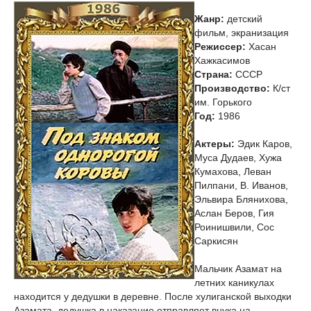
Жанр:
детский
фильм, экранизация
Режиссер:
Хасан
Хажкасимов
Страна:
СССР
Производство:
К/ст
им. Горького
Год:
1986
Актеры:
Эдик Каров,
Муса Дудаев, Хужа
Кумахова, Леван
Пилпани, В. Иванов,
Эльвира Блянихова,
Аслан Беров, Гия
Роинишвили, Сос
Саркисян
Мальчик Азамат на
летних каникулах
находится у дедушки в деревне. После хулиганской выходки
Азамата, дедушка в наказание отправляет внука на