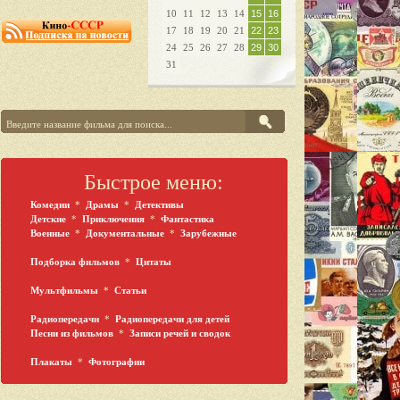
10
11
12
13
14
15
16
17
18
19
20
21
22
23
24
25
26
27
28
29
30
31
Быстрое меню:
Комедии
*
Драмы
*
Детективы
Детские
*
Приключения
*
Фантастика
Военные
*
Документальные
*
Зарубежные
Подборка фильмов
*
Цитаты
Мультфильмы
*
Статьи
Радиопередачи
*
Радиопередачи для детей
Песни из фильмов
*
Записи речей и сводок
Плакаты
*
Фотографии