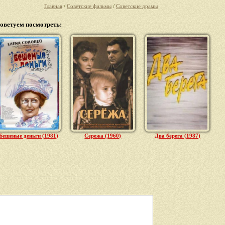
Главная
/
Советские фильмы
/
Советские драмы
оветуем посмотреть:
Бешеные деньги (1981)
Сережа (1960)
Два берега (1987)