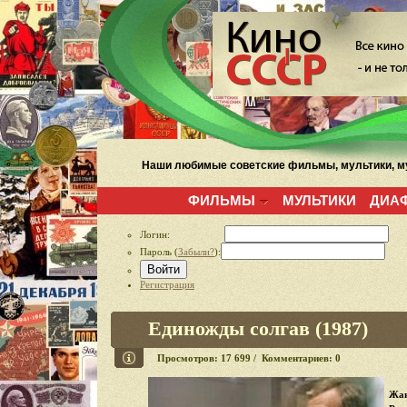
Наши любимые советские фильмы, мультики, му
ФИЛЬМЫ
МУЛЬТИКИ
ДИА
Логин:
Пароль (
Забыли?
):
Войти
Регистрация
Единожды солгав (1987)
Просмотров: 17 699 / Комментариев: 0
Жан