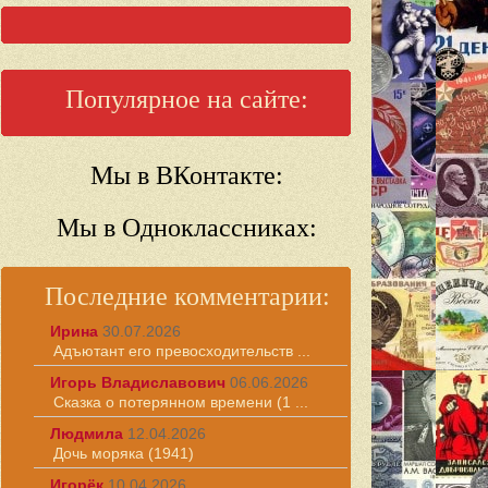
Популярное на сайте:
Мы в ВКонтакте:
Мы в Одноклассниках:
Последние комментарии:
Ирина
30.07.2026
Адъютант его превосходительств ...
Игорь Владиславович
06.06.2026
Сказка о потерянном времени (1 ...
Людмила
12.04.2026
Дочь моряка (1941)
Игорёк
10.04.2026