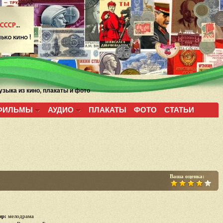
зыка из кино, плакаты и фото
ФИЛЬМЫ
АУДИО
ПЛАКАТЫ
ФОТО
СТАТЬИ
Ваша оценка:
р:
мелодрама