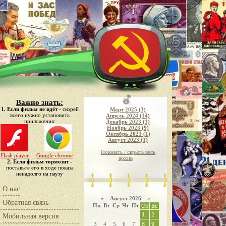
Важно знать:
1. Если фильм не идёт
- скорей
Март 2025 (3)
всего нужно установить
Апрель 2024 (14)
приложения:
Декабрь 2023 (1)
Ноябрь 2023 (9)
Октябрь 2023 (1)
Август 2023 (1)
Показать / скрыть весь
Flash player
Google chrome
архив
2. Если фильм тормозит
-
поставьте его в ходе показа
ненадолго на паузу
О нас
«
Август 2026 »
Обратная связь
Пн
Вт
Ср
Чт
Пт
Сб
Вс
1
2
Мобильная версия
3
4
5
6
7
8
9