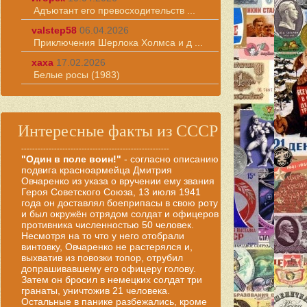
Адъютант его превосходительств ...
valstep58
06.04.2026
Приключения Шерлока Холмса и д ...
хаха
17.02.2026
Белые росы (1983)
Интересные факты из СССР
------------------------------------------------------
"Один в поле воин!"
- согласно описанию
подвига красноармейца Дмитрия
Овчаренко из указа о вручении ему звания
Героя Советского Союза, 13 июля 1941
года он доставлял боеприпасы в свою роту
и был окружён отрядом солдат и офицеров
противника численностью 50 человек.
Несмотря на то что у него отобрали
винтовку, Овчаренко не растерялся и,
выхватив из повозки топор, отрубил
допрашивавшему его офицеру голову.
Затем он бросил в немецких солдат три
гранаты, уничтожив 21 человека.
Остальные в панике разбежались, кроме