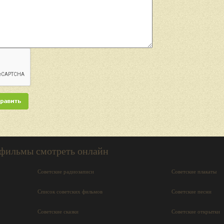
 фильмы смотреть онлайн
Советские радиозаписи
Советские плакаты
Список советских фильмов
Советские песни
Советские сказки
Советские открытки