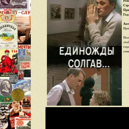
Реж
Стр
Про
Год
Акт
Ири
Нес
это
гор
семь