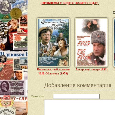
(ПРОБЛЕМЫ С ВИДЕО? ЖМИТЕ СЮДА!)
С
Несколько дней из жизни
Анкор, ещё анкор (1992)
И.И. Обломова (1979)
Добавление комментария
Ваше Имя: