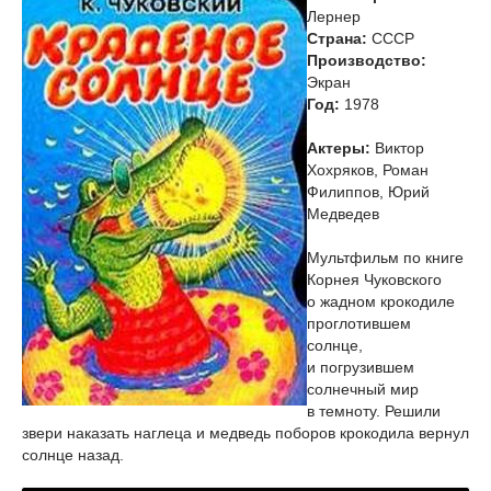
Лернер
Страна:
СССР
Производство:
Экран
Год:
1978
Актеры:
Виктор
Хохряков, Роман
Филиппов, Юрий
Медведев
Мультфильм по книге
Корнея Чуковского
о жадном крокодиле
проглотившем
солнце,
и погрузившем
солнечный мир
в темноту. Решили
звери наказать наглеца и медведь поборов крокодила вернул
солнце назад.