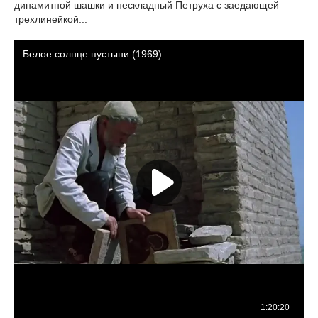
динамитной шашки и нескладный Петруха с заедающей
трехлинейкой...