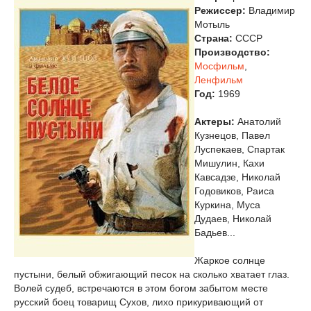
Режиссер:
Владимир
Мотыль
Страна:
СССР
Производство:
Мосфильм
,
Ленфильм
Год:
1969
Актеры:
Анатолий
Кузнецов, Павел
Луспекаев, Спартак
Мишулин, Кахи
Кавсадзе, Николай
Годовиков, Раиса
Куркина, Муса
Дудаев, Николай
Бадьев...
Жаркое солнце
пустыни, белый обжигающий песок на сколько хватает глаз.
Волей судеб, встречаются в этом богом забытом месте
русский боец товарищ Сухов, лихо прикуривающий от