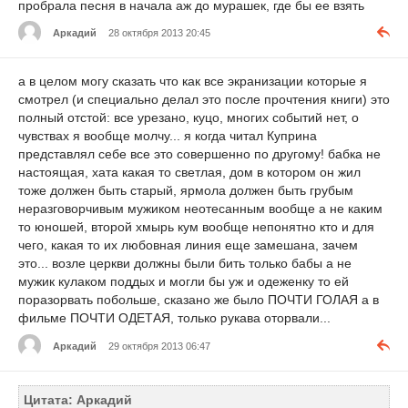
пробрала песня в начала аж до мурашек, где бы ее взять
Аркадий
28 октября 2013 20:45
а в целом могу сказать что как все экранизации которые я
смотрел (и специально делал это после прочтения книги) это
полный отстой: все урезано, куцо, многих событий нет, о
чувствах я вообще молчу... я когда читал Куприна
представлял себе все это совершенно по другому! бабка не
настоящая, хата какая то светлая, дом в котором он жил
тоже должен быть старый, ярмола должен быть грубым
неразговорчивым мужиком неотесанным вообще а не каким
то юношей, второй хмырь кум вообще непонятно кто и для
чего, какая то их любовная линия еще замешана, зачем
это... возле церкви должны были бить только бабы а не
мужик кулаком поддых и могли бы уж и одеженку то ей
поразорвать побольше, сказано же было ПОЧТИ ГОЛАЯ а в
фильме ПОЧТИ ОДЕТАЯ, только рукава оторвали...
Аркадий
29 октября 2013 06:47
Цитата: Аркадий