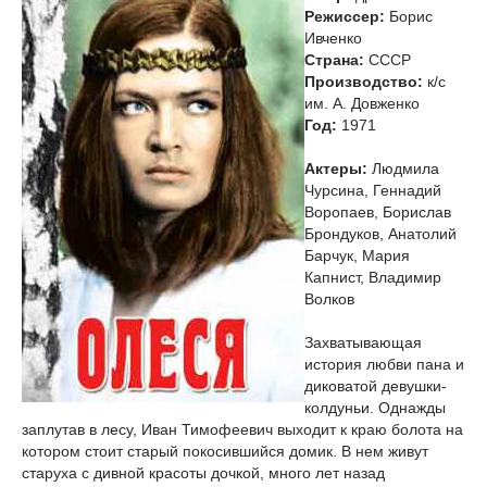
Режиссер:
Борис
Ивченко
Страна:
СССР
Производство:
к/c
им. А. Довженко
Год:
1971
Актеры:
Людмила
Чурсина, Геннадий
Воропаев, Борислав
Брондуков, Анатолий
Барчук, Мария
Капнист, Владимир
Волков
Захватывающая
история любви пана и
диковатой девушки-
колдуньи. Однажды
заплутав в лесу, Иван Тимофеевич выходит к краю болота на
котором стоит старый покосившийся домик. В нем живут
старуха с дивной красоты дочкой, много лет назад