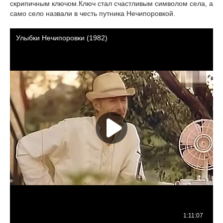
скрипичным ключом.Ключ стал счастливым символом села, а
само село назвали в честь путника Нечипоровкой.