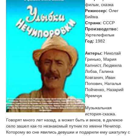
фильм, сказка
Режиссер:
Олег
Бийма
Страна:
СССР
Производство:
Укртелефильм
Год:
1982
Актеры:
Николай
Гринько, Мария
Капнист, Людмила
Лобза, Галина
Ковганич, Иван
Попович, Наталья
Пойченко, Назарий
Яремчук
Музыкальная
история-сказка.
Говорят много лет назад, а может быть и веков, в далекое
село зашел как-то незнакомый путник по имени Нечипор.
Которому во сне явились девушки и подарили ему шкатулку с