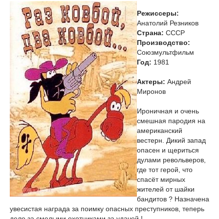
Режиссеры:
Анатолий Резников
Страна:
СССР
Производство:
Союзмультфильм
Год:
1981
Актеры:
Андрей
Миронов
Ироничная и очень
смешная пародия на
американский
вестерн. Дикий запад
опасен и щериться
дулами револьверов,
где тот герой, что
спасёт мирных
жителей от шайки
бандитов ? Назначена
увесистая награда за поимку опасных преступников, теперь
дело за смелыми охотниками за удачей !