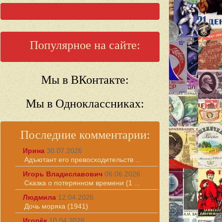
Популярное на сайте:
Мы в ВКонтакте:
Мы в Одноклассниках:
Последние комментарии:
Ирина
30.07.2026
Адъютант его превосходительств ...
Игорь Владиславович
06.06.2026
Сказка о потерянном времени (1 ...
Людмила
12.04.2026
Дочь моряка (1941)
Игорёк
10.04.2026