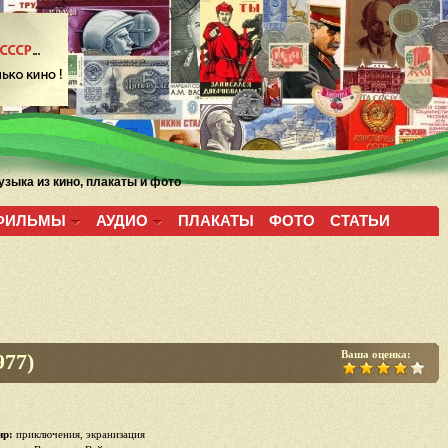
зыка из кино, плакаты и фото
ФИЛЬМЫ
АУДИО
ПЛАКАТЫ
ФОТО
СТАТЬИ
Ваша оценка:
977)
р:
приключения, экранизация