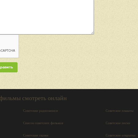
 фильмы смотреть онлайн
Советские радиозаписи
Советские плакаты
Список советских фильмов
Советские песни
Советские сказки
Советские открытки