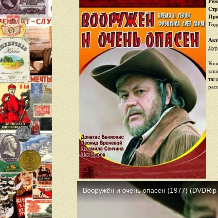
Реж
Стр
Про
Год
Акт
Дур
Кон
зап
тяг
рас