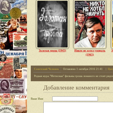
Золотая тропа (1945)
Никто не хотел умирать
З
(1965)
Советский Человек
Оставлено 1 октября 2016 21:41 |
Цит
Редкая мура."Метисные" фильмы гроша ломаного не стоят рядо
Добавление комментария
Ваше Имя: