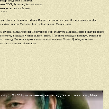
иссер:
Владимир Вайншток
ана:
СССР, Румыния, Чехословакия
изводство:
к/с им.Горького
:
1977
еры:
Донатас Банионис, Мирча Верою, Людмила Сенчина, Леонид Броневой, Лев
ов, Альгимантас Масюлис, Сергей Мартинсон, Мария Плоае
ец 19 века. Запад Америки. Простой рабочий старатель Габриэль Конроя ищет на диком
аде золото, а находит черное золото - нефть ! Габриэль проходит и минуты счастья, и
оты невзгод. Выступив против влиятельного человека Питера Дамфи, он может
считывать лишь на себя одного.