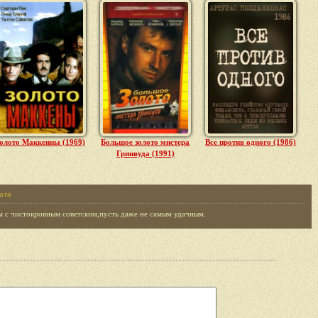
олото Маккенны (1969)
Большое золото мистера
Все против одного (1986)
Гринвуда (1991)
ата
м с чистокровным советским,пусть даже не самым удачным.