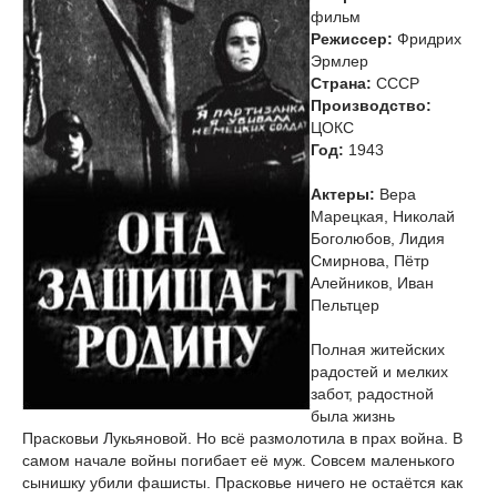
фильм
Режиссер:
Фридрих
Эрмлер
Страна:
СССР
Производство:
ЦОКС
Год:
1943
Актеры:
Вера
Марецкая, Николай
Боголюбов, Лидия
Смирнова, Пётр
Алейников, Иван
Пельтцер
Полная житейских
радостей и мелких
забот, радостной
была жизнь
Прасковьи Лукьяновой. Но всё размолотила в прах война. В
самом начале войны погибает её муж. Совсем маленького
сынишку убили фашисты. Прасковье ничего не остаётся как