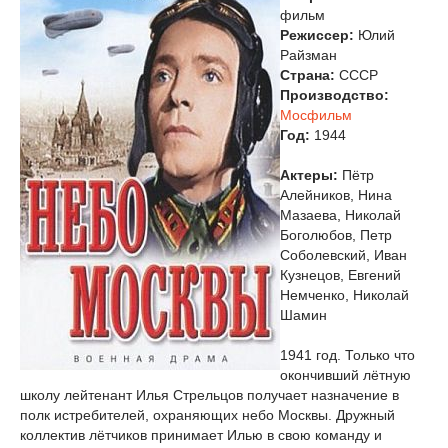
фильм
Режиссер:
Юлий
Райзман
Страна:
СССР
Производство:
Мосфильм
Год:
1944
Актеры:
Пётр
Алейников, Нина
Мазаева, Николай
Боголюбов, Петр
Соболевский, Иван
Кузнецов, Евгений
Немченко, Николай
Шамин
1941 год. Только что
окончивший лётную
школу лейтенант Илья Стрельцов получает назначение в
полк истребителей, охраняющих небо Москвы. Дружный
коллектив лётчиков принимает Илью в свою команду и