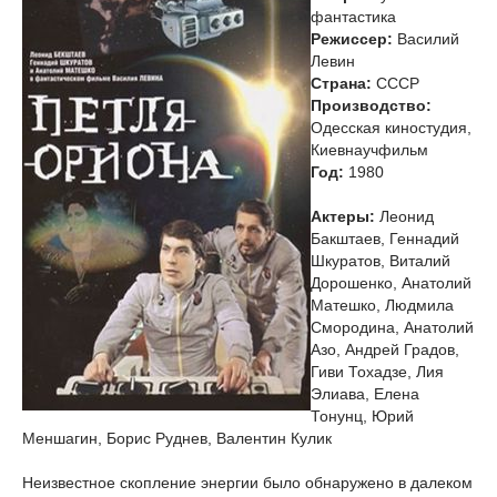
фантастика
Режиссер:
Василий
Левин
Страна:
СССР
Производство:
Одесская киностудия,
Киевнаучфильм
Год:
1980
Актеры:
Леонид
Бакштаев, Геннадий
Шкуратов, Виталий
Дорошенко, Анатолий
Матешко, Людмила
Смородина, Анатолий
Азо, Андрей Градов,
Гиви Тохадзе, Лия
Элиава, Елена
Тонунц, Юрий
Меншагин, Борис Руднев, Валентин Кулик
Неизвестное скопление энергии было обнаружено в далеком