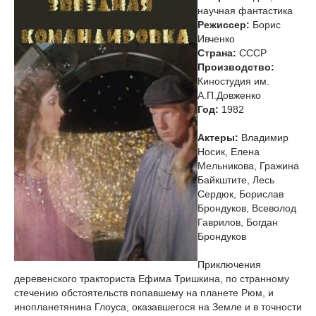
научная фантастика
Режиссер:
Борис
Ивченко
Страна:
СССР
Производство:
Киностудия им.
А.П.Довженко
Год:
1982
Актеры:
Владимир
Носик, Елена
Мельникова, Гражина
Байкштите, Лесь
Сердюк, Борислав
Брондуков, Всеволод
Гаврилов, Богдан
Брондуков
Приключения
деревенского тракториста Ефима Тришкина, по странному
стечению обстоятельств попавшему на планете Рюм, и
инопланетянина Глоуса, оказавшегося на Земле и в точности