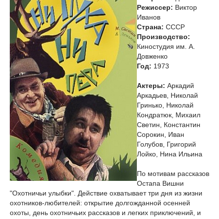
Режиссер:
Виктор
Иванов
Страна:
СССР
Производство:
Киностудия им. А.
Довженко
Год:
1973
Актеры:
Аркадий
Аркадьев, Николай
Гринько, Николай
Кондратюк, Михаил
Светин, Константин
Сорокин, Иван
Голубов, Григорий
Лойко, Нина Ильина
По мотивам рассказов
Остапа Вишни
"Охотничьи улыбки". Действие охватывает три дня из жизни
охотников-любителей: открытие долгожданной осенней
охоты, день охотничьих рассказов и легких приключений, и