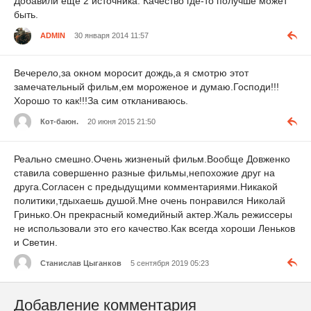
Добавили еще 2 источника. Качество где-то получше может
быть.
ADMIN
30 января 2014 11:57
Вечерело,за окном моросит дождь,а я смотрю этот
замечательный фильм,ем мороженое и думаю.Господи!!!
Хорошо то как!!!За сим откланиваюсь.
Кот-баюн.
20 июня 2015 21:50
Реально смешно.Очень жизненый фильм.Вообще Довженко
ставила совершенно разные фильмы,непохожие друг на
друга.Согласен с предыдущими комментариями.Никакой
политики,тдыхаешь душой.Мне очень понравился Николай
Гринько.Он прекрасный комедийный актер.Жаль режиссеры
не использовали это его качество.Как всегда хороши Леньков
и Светин.
Станислав Цыганков
5 сентября 2019 05:23
Добавление комментария