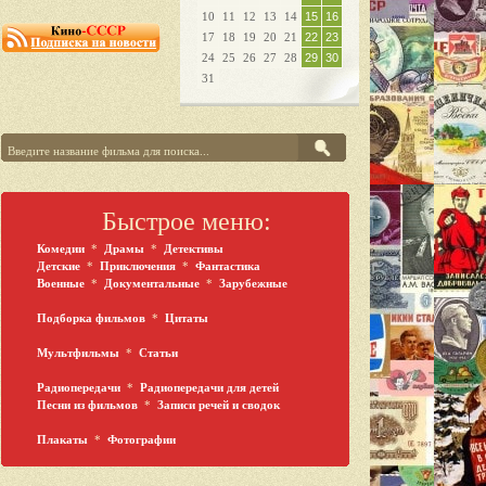
10
11
12
13
14
15
16
17
18
19
20
21
22
23
24
25
26
27
28
29
30
31
Быстрое меню:
Комедии
*
Драмы
*
Детективы
Детские
*
Приключения
*
Фантастика
Военные
*
Документальные
*
Зарубежные
Подборка фильмов
*
Цитаты
Мультфильмы
*
Статьи
Радиопередачи
*
Радиопередачи для детей
Песни из фильмов
*
Записи речей и сводок
Плакаты
*
Фотографии