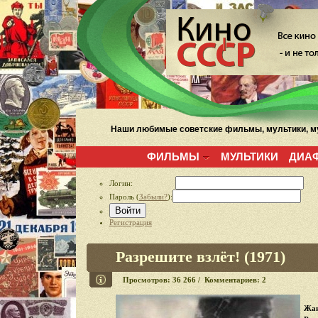
Наши любимые советские фильмы, мультики, му
ФИЛЬМЫ
МУЛЬТИКИ
ДИА
Логин:
Пароль (
Забыли?
):
Войти
Регистрация
Разрешите взлёт! (1971)
Просмотров: 36 266 / Комментариев: 2
Жан