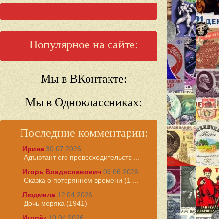
Популярное на сайте:
Мы в ВКонтакте:
Мы в Одноклассниках:
Последние комментарии:
Ирина
30.07.2026
Адъютант его превосходительств ...
Игорь Владиславович
06.06.2026
Сказка о потерянном времени (1 ...
Людмила
12.04.2026
Дочь моряка (1941)
Игорёк
10.04.2026