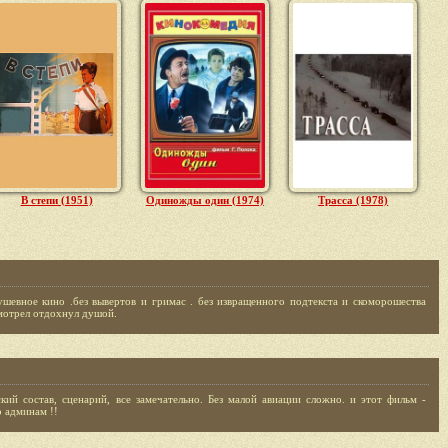
В степи (1951)
Одиножды один (1974)
Трасса (1978)
ушевное кино .без вывертов и гримас . без извращенного подтекста и скоморошества
смотрел отдохнул душой.
ий состав, сценарий, все замечательно. Без малой авиации сложно. и этот фильм -
о админам !!