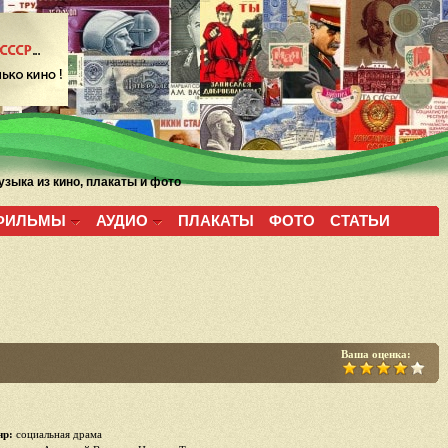
зыка из кино, плакаты и фото
ФИЛЬМЫ
АУДИО
ПЛАКАТЫ
ФОТО
СТАТЬИ
Ваша оценка:
р:
социальная драма