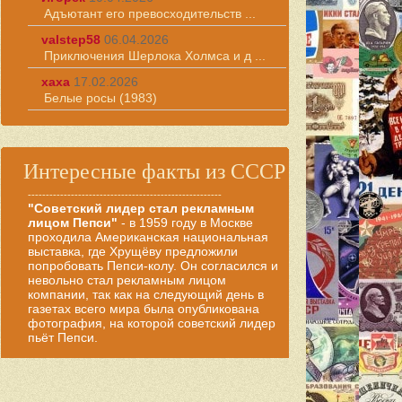
Адъютант его превосходительств ...
valstep58
06.04.2026
Приключения Шерлока Холмса и д ...
хаха
17.02.2026
Белые росы (1983)
Интересные факты из СССР
------------------------------------------------------
"Советский лидер стал рекламным
лицом Пепси"
- в 1959 году в Москве
проходила Американская национальная
выставка, где Хрущёву предложили
попробовать Пепси-колу. Он согласился и
невольно стал рекламным лицом
компании, так как на следующий день в
газетах всего мира была опубликована
фотография, на которой советский лидер
пьёт Пепси.