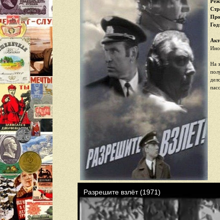
Реж
Стр
Про
Год
Акт
Ино
На 
пол
дел
пас