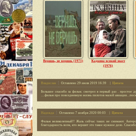
Веришь, не веришь (1971)
Кадкина всякий знает
(1976)
Владислав
Оставлено 29 июля 2019 16:39 |
Цитата
Большое спасибо за фильм. смотрел в первый раз . простое д
....фильм про повседневную жизнь пилотов малой авиации...по
Надежда
Оставлено 7 ноября 2020 00:03 |
Цитата
Фильм великолепный!! Жаль сейчас таких не снимают. Актерск
благодарность всем, кто вершит это такое нужное дело. Спасиб