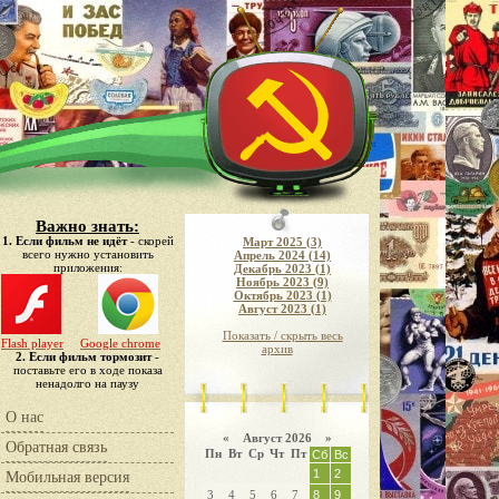
Важно знать:
1. Если фильм не идёт
- скорей
Март 2025 (3)
всего нужно установить
Апрель 2024 (14)
приложения:
Декабрь 2023 (1)
Ноябрь 2023 (9)
Октябрь 2023 (1)
Август 2023 (1)
Показать / скрыть весь
Flash player
Google chrome
архив
2. Если фильм тормозит
-
поставьте его в ходе показа
ненадолго на паузу
О нас
«
Август 2026 »
Обратная связь
Пн
Вт
Ср
Чт
Пт
Сб
Вс
1
2
Мобильная версия
3
4
5
6
7
8
9