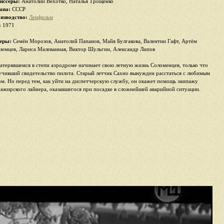
иссеры:
Анатолий Вехотко, Наталья Трощенко
ана:
СССР
изводство:
Ленфильм
:
1971
еры:
Семён Морозов, Анатолий Папанов, Майя Булгакова, Валентин Гафт, Артём
земцев, Лариса Малеванная, Виктор Шульгин, Александр Липов
затерявшемся в степи аэродроме начинает свою летную жизнь Соломенцев, только что
учивший свидетельство пилота. Старый летчик Сахно вынужден расстаться с любимым
ом. Но перед тем, как уйти на диспетчерскую службу, он окажет помощь экипажу
сажирского лайнера, оказавшегося при посадке в сложнейшей аварийной ситуации.