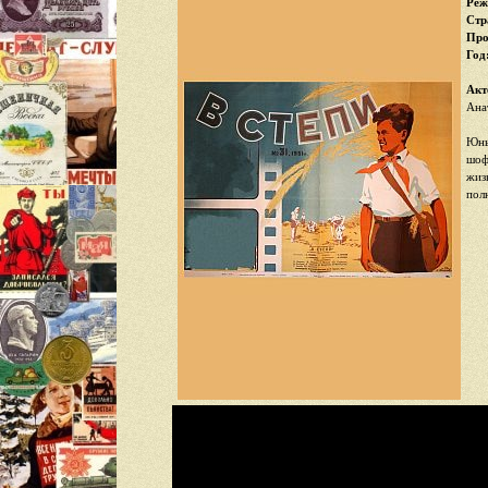
Реж
Стр
Про
Год
Акт
Ана
Юны
шоф
жиз
пол