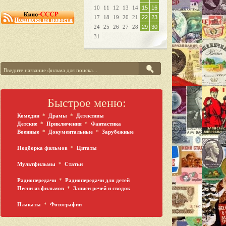
10
11
12
13
14
15
16
17
18
19
20
21
22
23
24
25
26
27
28
29
30
31
Быстрое меню:
Комедии
*
Драмы
*
Детективы
Детские
*
Приключения
*
Фантастика
Военные
*
Документальные
*
Зарубежные
Подборка фильмов
*
Цитаты
Мультфильмы
*
Статьи
Радиопередачи
*
Радиопередачи для детей
Песни из фильмов
*
Записи речей и сводок
Плакаты
*
Фотографии