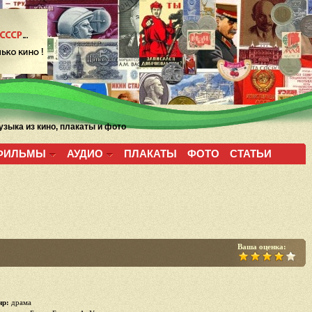
зыка из кино, плакаты и фото
ФИЛЬМЫ
АУДИО
ПЛАКАТЫ
ФОТО
СТАТЬИ
Ваша оценка:
р:
драма