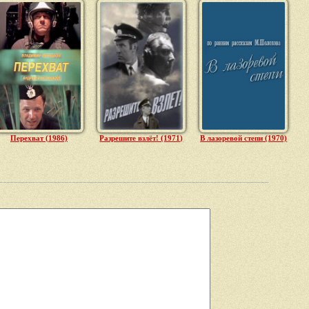
Перехват (1986)
Разрешите взлёт! (1971)
В лазоревой степи (1970)