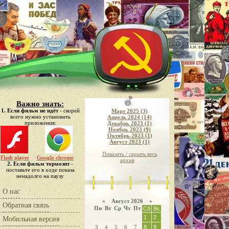
Важно знать:
1. Если фильм не идёт
- скорей
Март 2025 (3)
всего нужно установить
Апрель 2024 (14)
приложения:
Декабрь 2023 (1)
Ноябрь 2023 (9)
Октябрь 2023 (1)
Август 2023 (1)
Показать / скрыть весь
Flash player
Google chrome
архив
2. Если фильм тормозит
-
поставьте его в ходе показа
ненадолго на паузу
О нас
«
Август 2026 »
Обратная связь
Пн
Вт
Ср
Чт
Пт
Сб
Вс
1
2
Мобильная версия
3
4
5
6
7
8
9