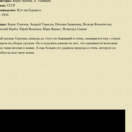
иссеры:
Борис Бунеев, А. Ульянцев
ана:
СССР
изводство:
К/ст им.Горького
:
1950
еры:
Борис Елисеев, Андрей Тарасов, Наталья Защипина, Володя Феоктистов,
толий Керби, Юрий Кононов, Марк Бернес, Всеволод Санаев
й пионер Сережка, никогда до этого не бывавший в степи, оказывается там с отцом-
ером на уборке урожая. Он и подумать раньше не мог, что оказывается колхозная
нь такая веселая и живая. А еще больше его удивила природа и степь, которую он
юбил на всю свою жизнь.