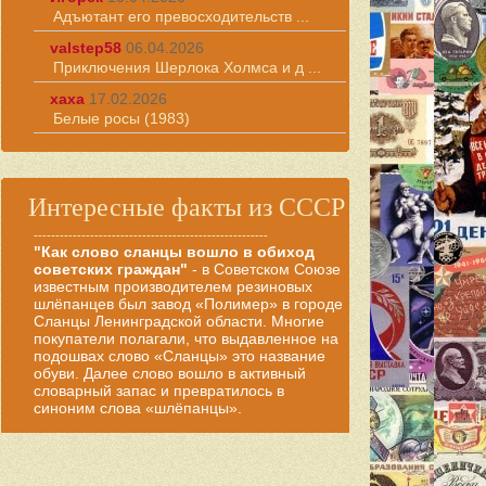
Адъютант его превосходительств ...
valstep58
06.04.2026
Приключения Шерлока Холмса и д ...
хаха
17.02.2026
Белые росы (1983)
Интересные факты из СССР
------------------------------------------------------
"Как слово сланцы вошло в обиход
советских граждан"
- в Советском Союзе
известным производителем резиновых
шлёпанцев был завод «Полимер» в городе
Сланцы Ленинградской области. Многие
покупатели полагали, что выдавленное на
подошвах слово «Сланцы» это название
обуви. Далее слово вошло в активный
словарный запас и превратилось в
синоним слова «шлёпанцы».