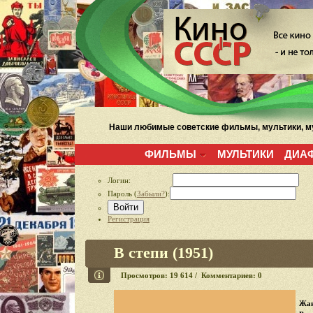
Наши любимые советские фильмы, мультики, му
ФИЛЬМЫ
МУЛЬТИКИ
ДИА
Логин:
Пароль (
Забыли?
):
Войти
Регистрация
В степи (1951)
Просмотров: 19 614 / Комментариев: 0
Жан