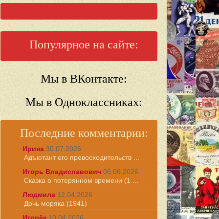
Популярное на сайте:
Мы в ВКонтакте:
Мы в Одноклассниках:
Последние комментарии:
Ирина
30.07.2026
Адъютант его превосходительств ...
Игорь Владиславович
06.06.2026
Сказка о потерянном времени (1 ...
Людмила
12.04.2026
Дочь моряка (1941)
Игорёк
10.04.2026