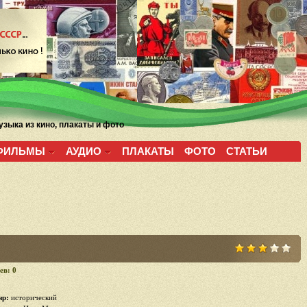
зыка из кино, плакаты и фото
ФИЛЬМЫ
АУДИО
ПЛАКАТЫ
ФОТО
СТАТЬИ
ев: 0
р:
исторический