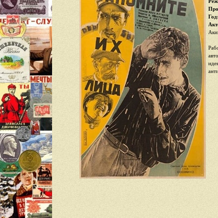
Реж
Про
Год
Акт
Аки
Раб
авт
иде
ант