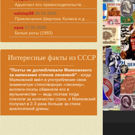
Адъютант его превосходительств ...
valstep58
06.04.2026
Приключения Шерлока Холмса и д ...
хаха
17.02.2026
Белые росы (1983)
Интересные факты из СССР
------------------------------------------------------
"Поэты не долюбливали Маяковского
за написание стихов лесенкой"
- когда
Маяковский ввёл в употребление свою
знаменитую стихотворную «лесенку»,
коллеги-поэты обвиняли его в
жульничестве — ведь поэтам тогда
платили за количество строк, и Маяковский
получал в 2-3 раза больше за стихи
аналогичной длины.