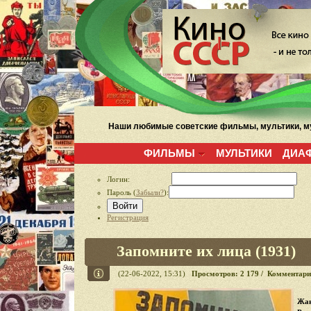
Наши любимые советские фильмы, мультики, му
ФИЛЬМЫ
МУЛЬТИКИ
ДИА
Логин:
Пароль (
Забыли?
):
Войти
Регистрация
Запомните их лица (1931)
(22-06-2022, 15:31)
Просмотров: 2 179 / Комментари
Жан