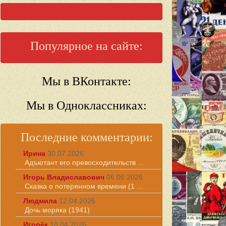
Популярное на сайте:
Мы в ВКонтакте:
Мы в Одноклассниках:
Последние комментарии:
Ирина
30.07.2026
Адъютант его превосходительств ...
Игорь Владиславович
06.06.2026
Сказка о потерянном времени (1 ...
Людмила
12.04.2026
Дочь моряка (1941)
Игорёк
10.04.2026