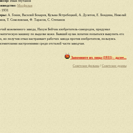
иссер:
Иван Мутанов
изводство:
Мосфильм
:
1931
еры:
А. Генин, Василий Бокарев, Кузьма Ястребецкий, А. Дулетов, Е. Бондина, Николай
мов, Т. Соколовская, Ф. Тарасов, С. Степанов
очий кожевенного завода, Нахум Бейчик изобретатель-самородок, придумал
оматическую машину по выделке кожи. Бывший кулак лопатин попытался выкупить его
ю, но получив отказ настраивает рабочих завода против изобретателя, пользуясь
исемитскими настроениями среди отсталой части заводчан.
Запомните их лица (1931) - далее...
Советские фильмы
/
Советские драмы