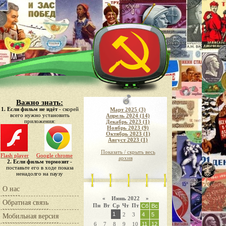
Важно знать:
1. Если фильм не идёт
- скорей
Март 2025 (3)
всего нужно установить
Апрель 2024 (14)
приложения:
Декабрь 2023 (1)
Ноябрь 2023 (9)
Октябрь 2023 (1)
Август 2023 (1)
Показать / скрыть весь
Flash player
Google chrome
архив
2. Если фильм тормозит
-
поставьте его в ходе показа
ненадолго на паузу
О нас
«
Июнь 2022
»
Обратная связь
Пн
Вт
Ср
Чт
Пт
Сб
Вс
1
2
3
4
5
Мобильная версия
6
7
8
9
10
11
12