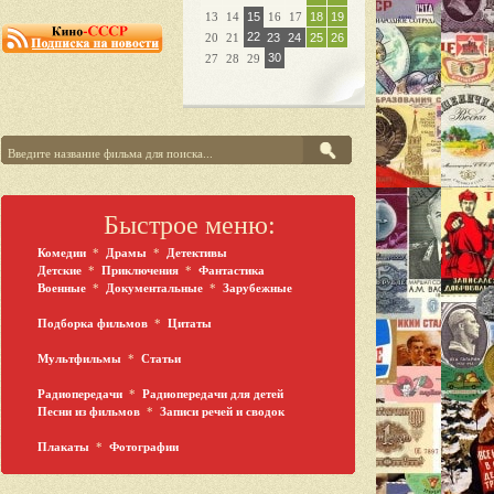
13
14
15
16
17
18
19
22
20
21
23
24
25
26
30
27
28
29
Быстрое меню:
Комедии
*
Драмы
*
Детективы
Детские
*
Приключения
*
Фантастика
Военные
*
Документальные
*
Зарубежные
Подборка фильмов
*
Цитаты
Мультфильмы
*
Статьи
Радиопередачи
*
Радиопередачи для детей
Песни из фильмов
*
Записи речей и сводок
Плакаты
*
Фотографии