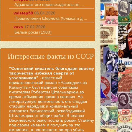
Адъютант его превосходительств ...
valstep58
06.04.2026
Приключения Шерлока Холмса и д ...
хаха
17.02.2026
Белые росы (1983)
Интересные факты из СССР
------------------------------------------------------
"Советский писатель благодаря своему
творчеству избежал смерти от
уголовников"
- известный
приключенческий роман «Наследник из
Калькутты» был написан советским
писателем Робертом Штильмарком во
время отбывания срока в лагерях. На
литературную деятельность его сподвиг
старший нарядчик и криминальный
авторитет Василевский, освободивший
Штильмарка от общих работ. В планах
Василевского было послать роман Сталину
под своим именем и получить за это
амнистию, а настоящего автора убить