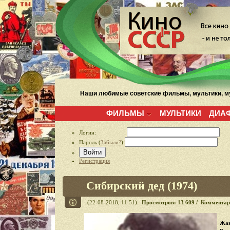
Наши любимые советские фильмы, мультики, му
ФИЛЬМЫ
МУЛЬТИКИ
ДИА
Логин:
Пароль (
Забыли?
):
Войти
Регистрация
Сибирский дед (1974)
(22-08-2018, 11:51)
Просмотров: 13 609 / Комментар
Жан