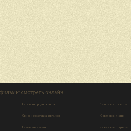
 фильмы смотреть онлайн
Советские радиозаписи
Советские плакаты
Список советских фильмов
Советские песни
Советские сказки
Советские открытки