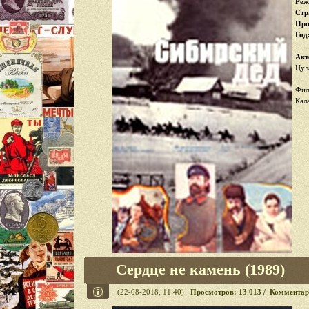
Реж
Стр
Про
Год
Акт
Цул
Фил
Кал
Сердце не камень (1989)
(22-08-2018, 11:40)
Просмотров: 13 013 / Комментар