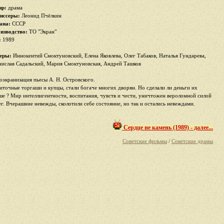
р:
драма
иссеры:
Леонид Пчёлкин
ана:
СССР
изводство:
ТО "Экран"
:
1989
еры:
Иннокентий Смоктуновский, Елена Яковлева, Олег Табаков, Наталья Гундарева,
нислав Садальский, Мария Смоктуновская, Андрей Ташков
оэкранизация пьесы А. Н. Островского.
иточные торгаши и купцы, стали богаче многих дворян. Но сделали ли деньги их
ше ? Мир интеллигентности, воспитания, чувств и чести, уничтожен вероломной силой
ег. Вчерашние невежды, сколотили себе состояние, но так и остались невеждами.
Сердце не камень (1989) - далее...
Советские фильмы
/
Советские драмы