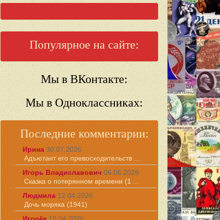
Популярное на сайте:
Мы в ВКонтакте:
Мы в Одноклассниках:
Последние комментарии:
Ирина
30.07.2026
Адъютант его превосходительств ...
Игорь Владиславович
06.06.2026
Сказка о потерянном времени (1 ...
Людмила
12.04.2026
Дочь моряка (1941)
Игорёк
10.04.2026