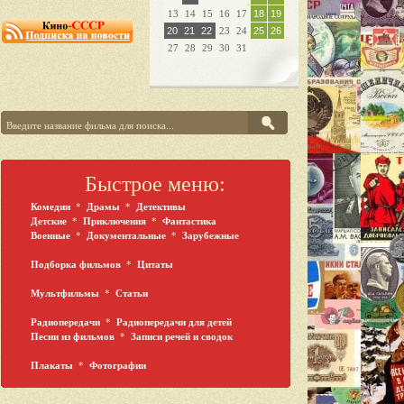
13
14
15
16
17
18
19
20
21
22
23
24
25
26
27
28
29
30
31
Быстрое меню:
Комедии
*
Драмы
*
Детективы
Детские
*
Приключения
*
Фантастика
Военные
*
Документальные
*
Зарубежные
Подборка фильмов
*
Цитаты
Мультфильмы
*
Статьи
Радиопередачи
*
Радиопередачи для детей
Песни из фильмов
*
Записи речей и сводок
Плакаты
*
Фотографии