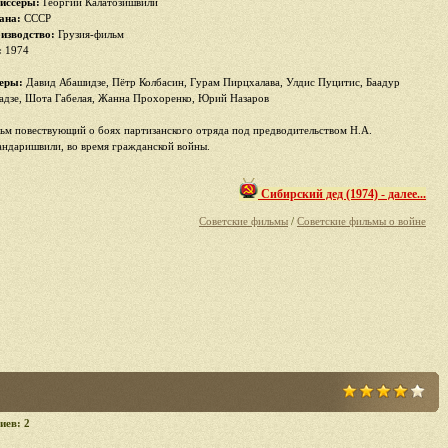
иссеры:
Георгий Калатозишвили
ана:
СССР
изводство:
Грузия-фильм
:
1974
еры:
Давид Абашидзе, Пётр Колбасин, Гурам Пирцхалава, Улдис Пуцитис, Баадур
адзе, Шота Габелая, Жанна Прохоренко, Юрий Назаров
ьм повествующий о боях партизанского отряда под предводительством Н.А.
андаришвили, во время гражданской войны.
Сибирский дед (1974) - далее...
Советские фильмы
/
Советские фильмы о войне
иев: 2