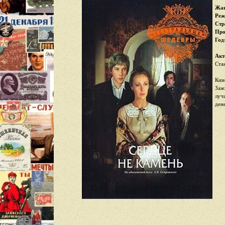
Жан
Реж
Стр
Про
Год
Акт
Ста
Кин
Заж
луч
ден