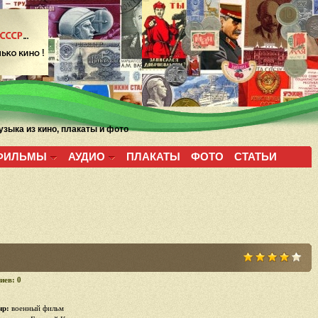
зыка из кино, плакаты и фото
ФИЛЬМЫ
АУДИО
ПЛАКАТЫ
ФОТО
СТАТЬИ
иев: 0
р:
военный фильм