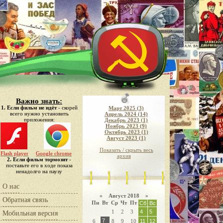
Важно знать:
1. Если фильм не идёт
- скорей
Март 2025 (3)
всего нужно установить
Апрель 2024 (14)
приложения:
Декабрь 2023 (1)
Ноябрь 2023 (9)
Октябрь 2023 (1)
Август 2023 (1)
Показать / скрыть весь
Flash player
Google chrome
архив
2. Если фильм тормозит
-
поставьте его в ходе показа
ненадолго на паузу
О нас
«
Август 2018
»
Обратная связь
Пн
Вт
Ср
Чт
Пт
Сб
Вс
1
2
3
4
5
Мобильная версия
7
6
8
9
10
11
12